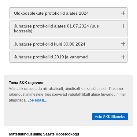
Üldkoosolekute protokollid alates 2024
Juhatuse protokollid alates 01.07.2024 (uus
koosseis)
Juhatuse protokollid kuni 30.06.2024
Juhatuse protokollid 2019 ja vanemad
Toeta SKK tegevust
Võimalik on toetada nii rahaliselt, aineliselt kui ka sõnaliselt. Pakume
rakendust inimestele, kes soovivad vabatahtlikult ühise hüvangu nimel
pingutada.
Loe edasi...
Astu SKK liikmeks
Mittetulundusühing Saarte Koostöökogu