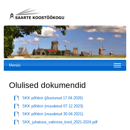
Menüü
Olulised dokumendid
SKK põhikiri (jõustunud 17.04.2026)
SKK põhikiri (muudetud 07.12.2023)
SKK põhikiri (muudetud 30.04.2021)
SKK_juhatuse_valimise_kord_2021-2024.pdf