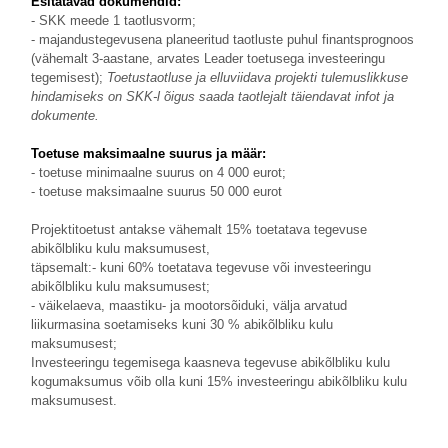
Esitatavad dokumendid:
- SKK meede 1 taotlusvorm;
- majandustegevusena planeeritud taotluste puhul finantsprognoos
(vähemalt 3-aastane, arvates Leader toetusega investeeringu
tegemisest);
Toetustaotluse ja elluviidava projekti tulemuslikkuse
hindamiseks on SKK-l õigus saada taotlejalt täiendavat infot ja
dokumente.
Toetuse maksimaalne suurus ja määr:
- toetuse minimaalne suurus on 4 000 eurot;
- toetuse maksimaalne suurus 50 000 eurot
Projektitoetust antakse vähemalt 15% toetatava tegevuse
abikõlbliku kulu maksumusest,
täpsemalt:- kuni 60% toetatava tegevuse või investeeringu
abikõlbliku kulu maksumusest;
- väikelaeva, maastiku- ja mootorsõiduki, välja arvatud
liikurmasina soetamiseks kuni 30 % abikõlbliku kulu
maksumusest;
Investeeringu tegemisega kaasneva tegevuse abikõlbliku kulu
kogumaksumus võib olla kuni 15% investeeringu abikõlbliku kulu
maksumusest.