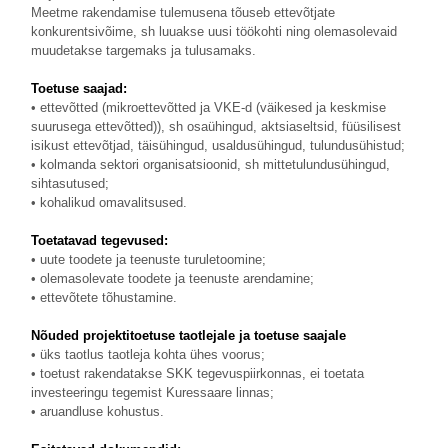
Meetme rakendamise tulemusena tõuseb ettevõtjate
konkurentsivõime, sh luuakse uusi töökohti ning olemasolevaid
muudetakse targemaks ja tulusamaks.
Toetuse saajad:
• ettevõtted (mikroettevõtted ja VKE-d (väikesed ja keskmise
suurusega ettevõtted)), sh osaühingud, aktsiaseltsid, füüsilisest
isikust ettevõtjad, täisühingud, usaldusühingud, tulundusühistud;
• kolmanda sektori organisatsioonid, sh mittetulundusühingud,
sihtasutused;
• kohalikud omavalitsused.
Toetatavad tegevused:
• uute toodete ja teenuste turuletoomine;
• olemasolevate toodete ja teenuste arendamine;
• ettevõtete tõhustamine.
Nõuded projektitoetuse taotlejale ja toetuse saajale
• üks taotlus taotleja kohta ühes voorus;
• toetust rakendatakse SKK tegevuspiirkonnas, ei toetata
investeeringu tegemist Kuressaare linnas;
• aruandluse kohustus.