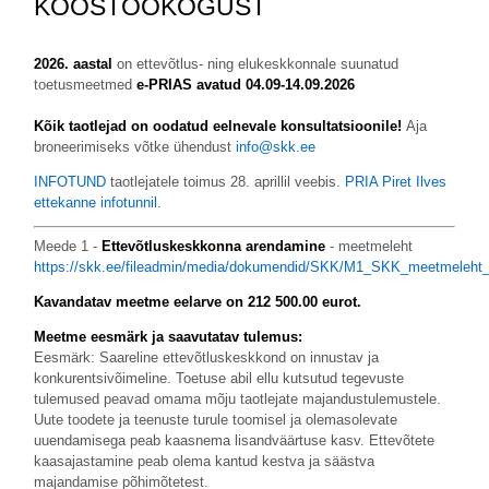
KOOSTÖÖKOGUST
2026. aastal
on ettevõtlus- ning elukeskkonnale suunatud
toetusmeetmed
e-PRIAS avatud 04.09-14.09.2026
Kõik taotlejad on oodatud eelnevale konsultatsioonile!
Aja
broneerimiseks võtke ühendust
info@skk.ee
INFOTUND
taotlejatele toimus 28. aprillil veebis.
PRIA Piret Ilves
ettekanne infotunnil.
Meede 1 -
Ettevõtluskeskkonna arendamine
- meetmeleht
https://skk.ee/fileadmin/media/dokumendid/SKK/M1_SKK_meetmeleht
Kavandatav meetme eelarve on 212 500.00 eurot.
Meetme eesmärk ja saavutatav tulemus:
Eesmärk: Saareline ettevõtluskeskkond on innustav ja
konkurentsivõimeline. Toetuse abil ellu kutsutud tegevuste
tulemused peavad omama mõju taotlejate majandustulemustele.
Uute toodete ja teenuste turule toomisel ja olemasolevate
uuendamisega peab kaasnema lisandväärtuse kasv. Ettevõtete
kaasajastamine peab olema kantud kestva ja säästva
majandamise põhimõtetest.