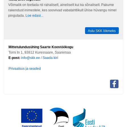
Võimalik on toetada nii rahaliselt, aineliselt kui ka sõnaliselt. Pakume
rakendust inimestele, kes soovivad vabatahtlikult ühise hüvangu nimel
pingutada.
Loe edasi...
Astu SKK liikmeks
Mittetulundusühing Saarte Koostöökogu
Torni tn 1, 93812 Kuressaare, Saaremaa
E-post:
info@skk.ee
/
Saada kiri
Privaatsus ja seaded