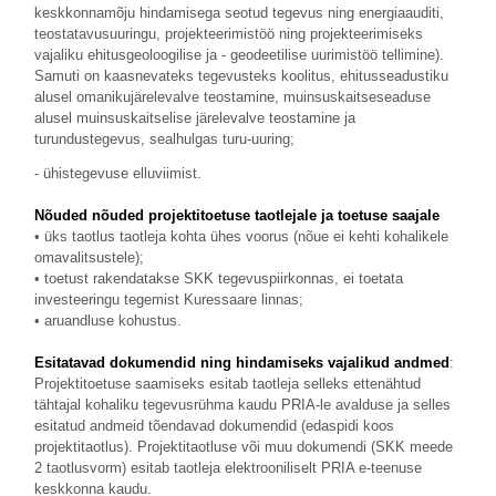
keskkonnamõju hindamisega seotud tegevus ning energiaauditi,
teostatavusuuringu, projekteerimistöö ning projekteerimiseks
vajaliku ehitusgeoloogilise ja - geodeetilise uurimistöö tellimine).
Samuti on kaasnevateks tegevusteks koolitus, ehitusseadustiku
alusel omanikujärelevalve teostamine, muinsuskaitseseaduse
alusel muinsuskaitselise järelevalve teostamine ja
turundustegevus, sealhulgas turu-uuring;
- ühistegevuse elluviimist.
Nõuded nõuded projektitoetuse taotlejale ja toetuse saajale
• üks taotlus taotleja kohta ühes voorus (nõue ei kehti kohalikele
omavalitsustele);
• toetust rakendatakse SKK tegevuspiirkonnas, ei toetata
investeeringu tegemist Kuressaare linnas;
• aruandluse kohustus.
Esitatavad dokumendid ning hindamiseks vajalikud andmed
:
Projektitoetuse saamiseks esitab taotleja selleks ettenähtud
tähtajal kohaliku tegevusrühma kaudu PRIA-le avalduse ja selles
esitatud andmeid tõendavad dokumendid (edaspidi koos
projektitaotlus). Projektitaotluse või muu dokumendi (SKK meede
2 taotlusvorm) esitab taotleja elektrooniliselt PRIA e-teenuse
keskkonna kaudu.