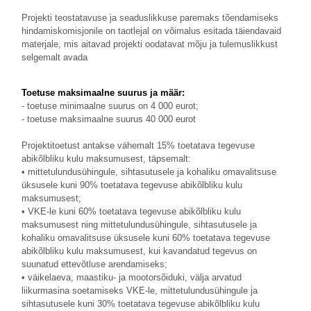
Projekti teostatavuse ja seaduslikkuse paremaks tõendamiseks
hindamiskomisjonile on taotlejal on võimalus esitada täiendavaid
materjale, mis aitavad projekti oodatavat mõju ja tulemuslikkust
selgemalt avada
Toetuse maksimaalne suurus ja määr:
- toetuse minimaalne suurus on 4 000 eurot;
- toetuse maksimaalne suurus 40 000 eurot
Projektitoetust antakse vähemalt 15% toetatava tegevuse
abikõlbliku kulu maksumusest, täpsemalt:
• mittetulundusühingule, sihtasutusele ja kohaliku omavalitsuse
üksusele kuni 90% toetatava tegevuse abikõlbliku kulu
maksumusest;
• VKE-le kuni 60% toetatava tegevuse abikõlbliku kulu
maksumusest ning mittetulundusühingule, sihtasutusele ja
kohaliku omavalitsuse üksusele kuni 60% toetatava tegevuse
abikõlbliku kulu maksumusest, kui kavandatud tegevus on
suunatud ettevõtluse arendamiseks;
• väikelaeva, maastiku- ja mootorsõiduki, välja arvatud
liikurmasina soetamiseks VKE-le, mittetulundusühingule ja
sihtasutusele kuni 30% toetatava tegevuse abikõlbliku kulu