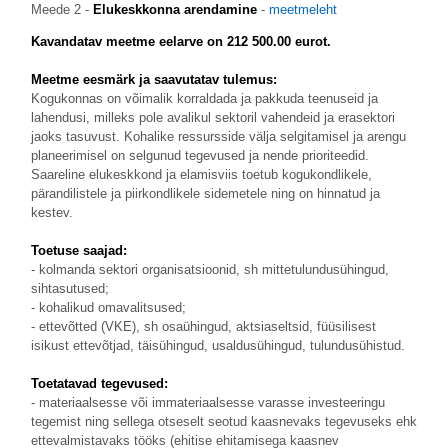
Meede 2 -
Elukeskkonna arendamine
-
meetmeleht
Kavandatav meetme eelarve on 212 500.00 eurot.
Meetme eesmärk ja saavutatav tulemus:
Kogukonnas on võimalik korraldada ja pakkuda teenuseid ja
lahendusi, milleks pole avalikul sektoril vahendeid ja erasektori
jaoks tasuvust. Kohalike ressursside välja selgitamisel ja arengu
planeerimisel on selgunud tegevused ja nende prioriteedid.
Saareline elukeskkond ja elamisviis toetub kogukondlikele,
pärandilistele ja piirkondlikele sidemetele ning on hinnatud ja
kestev.
Toetuse saajad:
- kolmanda sektori organisatsioonid, sh mittetulundusühingud,
sihtasutused;
- kohalikud omavalitsused;
- ettevõtted (VKE), sh osaühingud, aktsiaseltsid, füüsilisest
isikust ettevõtjad, täisühingud, usaldusühingud, tulundusühistud.
Toetatavad tegevused:
- materiaalsesse või immateriaalsesse varasse investeeringu
tegemist ning sellega otseselt seotud kaasnevaks tegevuseks ehk
ettevalmistavaks tööks (ehitise ehitamisega kaasnev