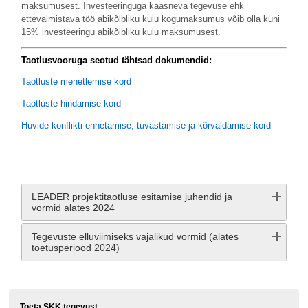
maksumusest. Investeeringuga kaasneva tegevuse ehk
ettevalmistava töö abikõlbliku kulu kogumaksumus võib olla kuni
15% investeeringu abikõlbliku kulu maksumusest.
Taotlusvooruga seotud tähtsad dokumendid:
Taotluste menetlemise kord
Taotluste hindamise kord
Huvide konflikti ennetamise, tuvastamise ja kõrvaldamise kord
LEADER projektitaotluse esitamise juhendid ja
vormid alates 2024
Tegevuste elluviimiseks vajalikud vormid (alates
toetusperiood 2024)
Toeta SKK tegevust