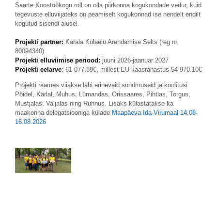
Saarte Koostöökogu roll on olla piirkonna kogukondade vedur, kuid
tegevuste elluviijateks on peamiselt kogukonnad ise nendelt endilt
kogutud sisendi alusel.
Projekti partner:
Karala Külaelu Arendamise Selts (reg nr.
80094340)
Projekti elluviimise periood:
juuni 2026-jaanuar 2027
Projekti eelarve
: 61 077.89€, millest EU kaasrahastus 54 970.10€
Projekti raames viiakse läbi erinevaid sündmuseid ja koolitusi
Pöidel, Kärlal, Muhus, Lümandas, Orissaares, Pihtlas, Torgus,
Mustjalas, Valjalas ning Ruhnus. Lisaks külastatakse ka
maakonna delegatsiooniga külade
Maapäeva Ida-Virumaal 14.08-
16.08.2026