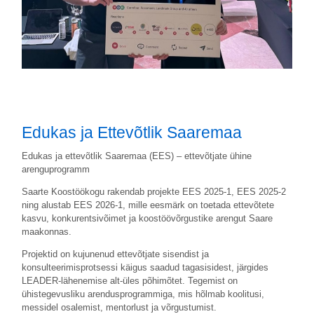
Edukas ja Ettevõtlik Saaremaa
Edukas ja ettevõtlik Saaremaa (EES) – ettevõtjate ühine
arenguprogramm
Saarte Koostöökogu rakendab projekte EES 2025-1, EES 2025-2
ning alustab EES 2026-1, mille eesmärk on toetada ettevõtete
kasvu, konkurentsivõimet ja koostöövõrgustike arengut Saare
maakonnas.
Projektid on kujunenud ettevõtjate sisendist ja
konsulteerimisprotsessi käigus saadud tagasisidest, järgides
LEADER-lähenemise alt-üles põhimõtet. Tegemist on
ühistegevusliku arendusprogrammiga, mis hõlmab koolitusi,
messidel osalemist, mentorlust ja võrgustumist.