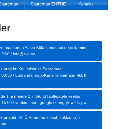
k Saaremaa
Saaremaa EHTNE
Kontakt
er
re maakonna Aasta Küla kandidaatide esitamine
: 9:00
/
info@skk.ee
+ projekt: Kuulmisbuss Saaremaal
: 09:30
/
Lümanda maja-Kärla rahvamaja-Pikk tn.
…
de 1 ja meede 2 infotund taotlejatele veebis
: 15:00
/
veebis: meet.google.com/gqh-wzds-pwc
+ projekt: MTÜ Rohenõu kutsub kokkama, 3.
tuba