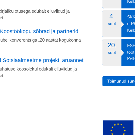
Kell
jaliku otusega edukalt elluviidud ja
4.
SKK
et.
e-P
sept
Kell
 Koostöökogu sõbrad ja partnerid
uubelikonverentsiga „20 aastat kogukonna
20.
ESF
töö
sept
Kell
ud Sotsiaalmeetme projekti aruannet
hatuse koosolekul edukalt elluviidud ja
et.
Toimunud sü