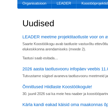
Organisatsioon
LEADER
Koostööprojektid
Uudised
LEADER meetme projektitaotluste voor on a
Saarte Koostöökogu avab taotluste vastuvõtu ettevõt
elukeskkonna arendamiseks (meede 2).
Taotusi saab esitada…
2026 aasta taotlusvooru infopäev veebis 11.
Tutvustame sügisel avaneva taotlusvooru meetmeid ja 
Õnnitlused Hiidlaste Koostöökogule!
30. juunil 2026 sai ka meie hea naaber ja koostööpart
Kärla kandi eakad käisid oma maakonnas õppe