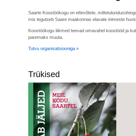
Saarte Koostöökogu on ettevõtete, mittetulundusühingu
mis tegutseb Saare maakonnas elavate inimeste huvi
Koostöökogu liikmed teevad omavahel koostööd ja kutsu
paremaks muuta.
Tutvu organisatsiooniga »
Trükised