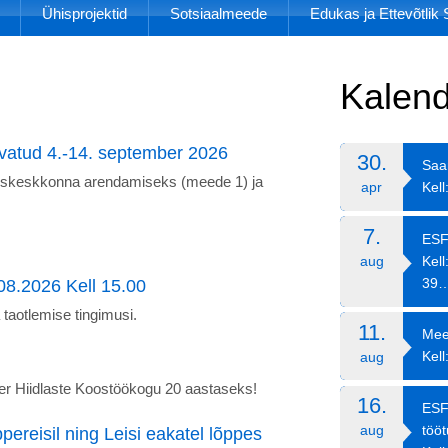
Ühisprojektid
Sotsiaalmeede
Edukas ja Ettevõtli
Kalend
vatud 4.-14. september 2026
30.
Saa
luskeskkonna arendamiseks (meede 1) ja
Kell
apr
7.
ESF
Kell
aug
39
08.2026 Kell 15.00
taotlemise tingimusi.
11.
Mee
Kell
aug
ner Hiidlaste Koostöökogu 20 aastaseks!
16.
ESF
töö
aug
reisil ning Leisi eakatel lõppes