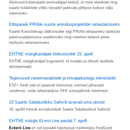
Aktiivsed külamajade eestvedajad leidsid, et meie elanikele ning
saarte külalistele võiks kevadel pakkuda põhjuse kodust välja
tulemiseks.
Ettepanek PRIAle suurte arendusprojektide rahastamiseks
Saarte Koostöökogu üldkoosolek tegi PRIAle ettepaneku taotluste
paremusjärjestusse seadmiseks ning meetme eelarve piires
taotluste rahastamiseks.
EHTNE märgikandjate töökoosolek 15. aprill
EHTNE märgikandjad kogunesid, et kuulata ja ühiselt arutleda
ühisteemadel.
Tegevused vanemaealistele ja erivajadustega inimestele!
ESF+ fondi toel on peatselt toimumas mitmeid põnevaid
sündmusi, mida rahastatakse SKK sotsiaalfondi meetmest.
15 Saarte Saladuslikku Sahvrit avavad oma uksed
19. aprillil toimub esmakordselt Saarte Saladuslikud Sahvrid
EHTNE märgis Ecero Line pardal 7. aprill
Eckerö Line
on sel kevadel käivitanud meeleoluka FeelGood