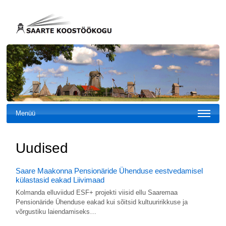
Menüü
Uudised
Saare Maakonna Pensionäride Ühenduse eestvedamisel
külastasid eakad Liivimaad
Kolmanda elluviidud ESF+ projekti viisid ellu Saaremaa
Pensionäride Ühenduse eakad kui sõitsid kultuuririkkuse ja
võrgustiku laiendamiseks…