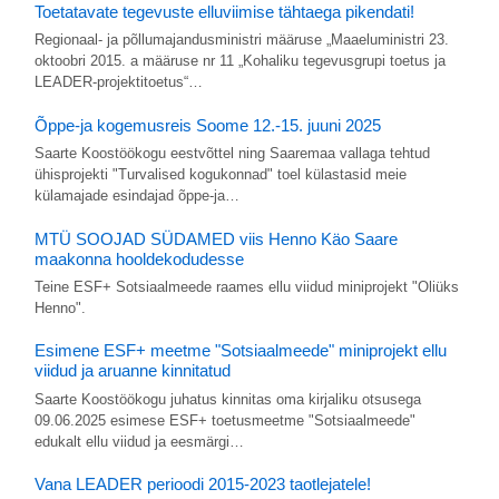
Toetatavate tegevuste elluviimise tähtaega pikendati!
Regionaal- ja põllumajandusministri määruse „Maaeluministri 23.
oktoobri 2015. a määruse nr 11 „Kohaliku tegevusgrupi toetus ja
LEADER-projektitoetus“…
Õppe-ja kogemusreis Soome 12.-15. juuni 2025
Saarte Koostöökogu eestvõttel ning Saaremaa vallaga tehtud
ühisprojekti "Turvalised kogukonnad" toel külastasid meie
külamajade esindajad õppe-ja…
MTÜ SOOJAD SÜDAMED viis Henno Käo Saare
maakonna hooldekodudesse
Teine ESF+ Sotsiaalmeede raames ellu viidud miniprojekt "Oliüks
Henno".
Esimene ESF+ meetme "Sotsiaalmeede" miniprojekt ellu
viidud ja aruanne kinnitatud
Saarte Koostöökogu juhatus kinnitas oma kirjaliku otsusega
09.06.2025 esimese ESF+ toetusmeetme "Sotsiaalmeede"
edukalt ellu viidud ja eesmärgi…
Vana LEADER perioodi 2015-2023 taotlejatele!