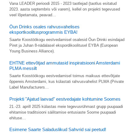
Vana LEADER perioodi 2015 - 2023 taotlejad (taotlus esitatud
2023. aasta septembris või varem), kellel on projekti tegevused
veel lõpetamata, peavad…
Öun Drinks osales rahvusvahelises
eksportkoolitusprogrammis EYBA!
Saarte Koostöökogu eestvedamisel osalesid Öun Drinki esindajad
Piret ja Juhan 8-nädalasel ekspordikoolitusel EYBA (European
Young Business Alliance).
EHTNE ettevõtjad ammutasid inspiratsiooni Amsterdami
PLMA messilt
Saarte Koostöökogu eestvedamisel toimus maikuus ettevõtjate
õppereis Amsterdami, kus külastati rahvusvahelist PLMA (Private
Label Manufacturers…
Projekti "Ajatud laevad" eestvedajate kohtumine Soomes
21.-23. aprill 2025 külastas meie tegevusrühmast grupp puupaadi
ehitamise traditsiooni säilitamise entusiaste Soome puupaadi
ehituse…
Esimene Saarte Saladuslikud Sahvrid sai peetud!