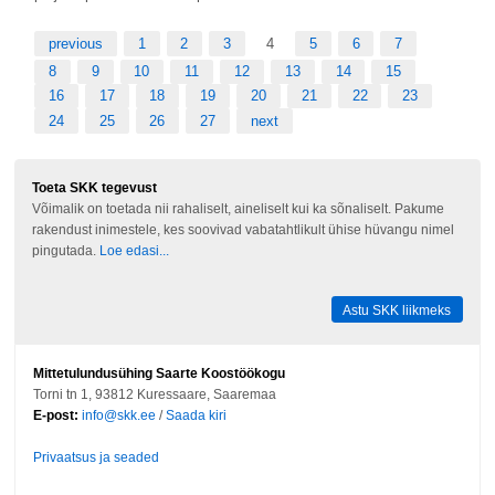
previous
1
2
3
4
5
6
7
8
9
10
11
12
13
14
15
16
17
18
19
20
21
22
23
24
25
26
27
next
Toeta SKK tegevust
Võimalik on toetada nii rahaliselt, aineliselt kui ka sõnaliselt. Pakume
rakendust inimestele, kes soovivad vabatahtlikult ühise hüvangu nimel
pingutada.
Loe edasi...
Astu SKK liikmeks
Mittetulundusühing Saarte Koostöökogu
Torni tn 1, 93812 Kuressaare, Saaremaa
E-post:
info@skk.ee
/
Saada kiri
Privaatsus ja seaded