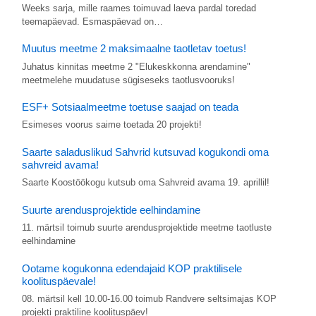
Weeks sarja, mille raames toimuvad laeva pardal toredad
teemapäevad. Esmaspäevad on…
Muutus meetme 2 maksimaalne taotletav toetus!
Juhatus kinnitas meetme 2 "Elukeskkonna arendamine"
meetmelehe muudatuse sügiseseks taotlusvooruks!
ESF+ Sotsiaalmeetme toetuse saajad on teada
Esimeses voorus saime toetada 20 projekti!
Saarte saladuslikud Sahvrid kutsuvad kogukondi oma
sahvreid avama!
Saarte Koostöökogu kutsub oma Sahvreid avama 19. aprillil!
Suurte arendusprojektide eelhindamine
11. märtsil toimub suurte arendusprojektide meetme taotluste
eelhindamine
Ootame kogukonna edendajaid KOP praktilisele
koolituspäevale!
08. märtsil kell 10.00-16.00 toimub Randvere seltsimajas KOP
projekti praktiline koolituspäev!