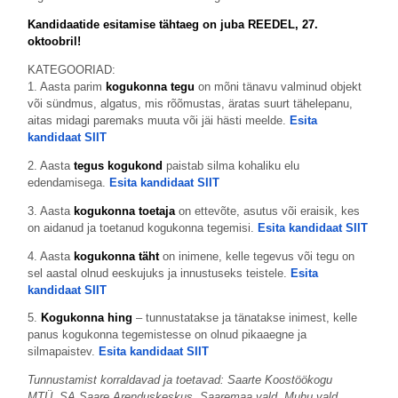
Kandidaatide esitamise tähtaeg on juba REEDEL, 27.
oktoobril!
KATEGOORIAD:
1. Aasta parim
kogukonna tegu
on mõni tänavu valminud objekt
või sündmus, algatus, mis rõõmustas, äratas suurt tähelepanu,
aitas midagi paremaks muuta või jäi hästi meelde.
Esita
kandidaat SIIT
2. Aasta
tegus kogukond
paistab silma kohaliku elu
edendamisega.
Esita kandidaat SIIT
3. Aasta
kogukonna toetaja
on ettevõte, asutus või eraisik, kes
on aidanud ja toetanud kogukonna tegemisi.
Esita kandidaat SIIT
4. Aasta
kogukonna täht
on inimene, kelle tegevus või tegu on
sel aastal olnud eeskujuks ja innustuseks teistele.
Esita
kandidaat SIIT
5.
Kogukonna hing
– tunnustatakse ja tänatakse inimest, kelle
panus kogukonna tegemistesse on olnud pikaaegne ja
silmapaistev.
Esita kandidaat SIIT
Tunnustamist korraldavad ja toetavad:
Saarte Koostöökogu
MTÜ,
SA Saare Arenduskeskus, Saaremaa vald, Muhu vald,