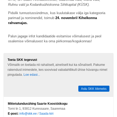
Ruhnu vald ja Kodanikuühiskonna Sihtkapital (KÜSK).
Pidulik tunnustussündmus, kus kuulutakase välja iga kategooria
parimad ja nominendid, toimub
24. novembril Kihelkonna
rahvamajas.
Palun jagage infot kandidaatide esitamise võimalusest ja peol
osalemise võimalusest ka oma piirkonnas/kogukonnas!
Toeta SKK tegevust
Võimalik on toetada nii rahaliselt, aineliselt kui ka sõnaliselt. Pakume
rakendust inimestele, kes soovivad vabatahtlikult ühise hüvangu nimel
pingutada.
Loe edasi...
Astu SKK liikmeks
Mittetulundusühing Saarte Koostöökogu
Torni tn 1, 93812 Kuressaare, Saaremaa
E-post:
info@skk.ee
/
Saada kiri