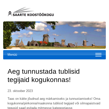
Menüü
Aeg tunnustada tublisid
tegijaid kogukonnas!
23. oktoober 2023
Taas on kätte jõudnud aeg märkamiseks ja tunnustamiseks! Oma
kogukonna/piirkonna/maakonna tublisid tegijaid või silmapaistvaid
tegusid saad esitada mitmesse kategooriasse.