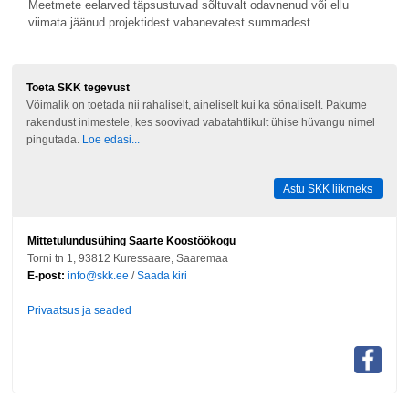
Meetmete eelarved täpsustuvad sõltuvalt odavnenud või ellu
viimata jäänud projektidest vabanevatest summadest.
Toeta SKK tegevust
Võimalik on toetada nii rahaliselt, aineliselt kui ka sõnaliselt. Pakume
rakendust inimestele, kes soovivad vabatahtlikult ühise hüvangu nimel
pingutada.
Loe edasi...
Astu SKK liikmeks
Mittetulundusühing Saarte Koostöökogu
Torni tn 1, 93812 Kuressaare, Saaremaa
E-post:
info@skk.ee
/
Saada kiri
Privaatsus ja seaded