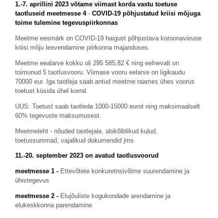
1.-7. aprillini 2023 võtame viimast korda vastu toetuse
taotluseid meetme
sse 4
-
COVID-19 põhjustatud kriisi mõjuga
toime tulemine tegevuspiirkonnas
Meetme eesmärk on COVID-19 haigust põhjustava koroonaviiruse
kriisi mõju leevendamine piirkonna majanduses.
Meetme eealarve kokku oli 295 585,82 € ning eelnevalt on
toimunud 5 taotlusvooru. Viimase vooru eelarve on ligikaudu
70000 eur. Iga taotleja saab antud meetme raames ühes voorus
toetust küsida ühel korral.
UUS: Toetust saab taotleda 1000-15000 eurot ning maksimaalselt
60% tegevuste maksumusest.
Meetmeleht - nõuded taotlejale, abikõlblikud kulud,
toetussummad, vajalikud dokumendid jms
11.-20. september 2023 on avatud taotlusvoorud
meetmesse 1 -
Ettevõtete konkuretnsivõime suurendamine ja
ühistegevus
meetmesse 2 -
Elujõuliste kogukondade arendamine ja
elukeskkonna parendamine