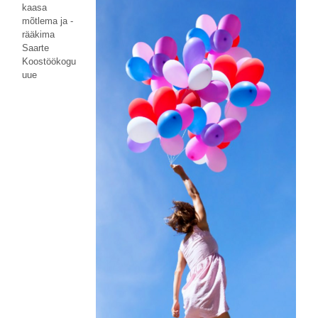
kaasa
mõtlema ja -
rääkima
Saarte
Koostöökogu
uue