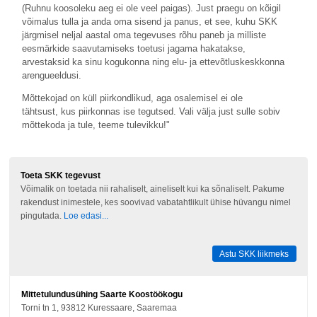
(Ruhnu koosoleku aeg ei ole veel paigas). Just praegu on kõigil
võimalus tulla ja anda oma sisend ja panus, et see, kuhu SKK
järgmisel neljal aastal oma tegevuses rõhu paneb ja milliste
eesmärkide saavutamiseks toetusi jagama hakatakse,
arvestaksid ka sinu kogukonna ning elu- ja ettevõtluskeskkonna
arengueeldusi.
Mõttekojad on küll piirkondlikud, aga osalemisel ei ole
tähtsust, kus piirkonnas ise tegutsed. Vali välja just sulle sobiv
mõttekoda ja tule, teeme tulevikku!"
Toeta SKK tegevust
Võimalik on toetada nii rahaliselt, aineliselt kui ka sõnaliselt. Pakume
rakendust inimestele, kes soovivad vabatahtlikult ühise hüvangu nimel
pingutada.
Loe edasi...
Astu SKK liikmeks
Mittetulundusühing Saarte Koostöökogu
Torni tn 1, 93812 Kuressaare, Saaremaa