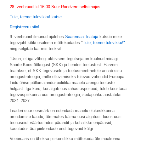
28. veebruaril kl 16.00 Suur-Randvere seltsimajas
Tule, teeme tulevikku! kutse
Registreeru siin!
9. veebruaril ilmunud ajalehes
Saaremaa Teataja
kutsub meie
tegevjuht kõiki osalema mõttekodades "
Tule, teeme tulevikku!"
ning selgitab ka, mis teoksil:
"Usun, et iga vähegi aktiivsem tegutseja on kuulnud midagi
Saarte Koostöökogust (SKK) ja Leaderi toetustest. Harvem
teatakse, et SKK tegevusele ja toetusmeetmetele annab sisu
arengustrateegia, mille elluviimiseks tulevad vahendid Euroopa
Liidu ühise põllumajanduspoliitika maaelu arengu toetuste
hulgast. Iga kord, kui algab uus rahastusperiood, tuleb koostada
tegevuspiirkonna uus arengustrateegia, sedapuhku aastateks
2024–2027.
Leaderi suur eesmärk on edendada maaelu elukeskkonna
arendamise kaudu, tõmmates käima uusi algatusi, luues uusi
teenuseid, väärtustades pärandit ja kohalikke eripärasid,
kasutades ära piirkondade endi tugevaid külgi.
Veebruaris on üheksa piirkondlikku mõttekoda üle maakonna