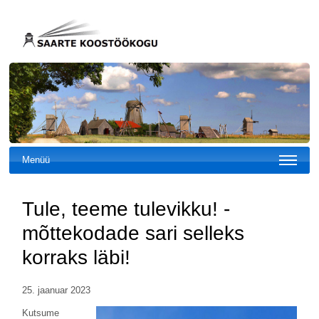
Menüü
Tule, teeme tulevikku! -
mõttekodade sari selleks
korraks läbi!
25. jaanuar 2023
Kutsume