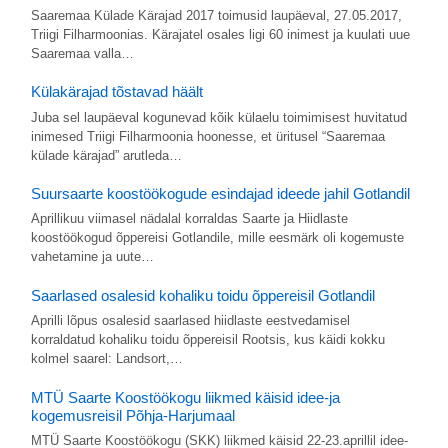
Saaremaa Külade Kärajad 2017 toimusid laupäeval, 27.05.2017,
Triigi Filharmoonias. Kärajatel osales ligi 60 inimest ja kuulati uue
Saaremaa valla…
Külakärajad tõstavad häält
Juba sel laupäeval kogunevad kõik külaelu toimimisest huvitatud
inimesed Triigi Filharmoonia hoonesse, et üritusel “Saaremaa
külade kärajad” arutleda…
Suursaarte koostöökogude esindajad ideede jahil Gotlandil
Aprillikuu viimasel nädalal korraldas Saarte ja Hiidlaste
koostöökogud õppereisi Gotlandile, mille eesmärk oli kogemuste
vahetamine ja uute…
Saarlased osalesid kohaliku toidu õppereisil Gotlandil
Aprilli lõpus osalesid saarlased hiidlaste eestvedamisel
korraldatud kohaliku toidu õppereisil Rootsis, kus käidi kokku
kolmel saarel: Landsort,…
MTÜ Saarte Koostöökogu liikmed käisid idee-ja
kogemusreisil Põhja-Harjumaal
MTÜ Saarte Koostöökogu (SKK) liikmed käisid 22-23.aprillil idee-