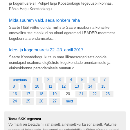
ja kogemusreisil Põhja-Harju Koostöökogu tegevuspiirkonnas.
Põhja-Harju Koostöökogu…
Mida suurem vald, seda rohkem raha
Saarte Hääl võttis uurida, milliste Saare maakonna kohalike
omavalitsuste elanikud on olnud agaramad LEADER-meetmest
kogukonna arendamiseks…
Idee- ja kogemusreis 22.-23. aprill 2017
Saarte Koostöökogu kutsub oma liikmesorganisatsioonide
esindajaid osalema elujõuliste kogukondade arendamisele ja
elukeskkonna parendamisele suunatud…
previous
1
2
3
4
5
6
7
8
9
10
11
12
13
14
15
16
17
18
19
20
21
22
23
24
25
26
27
next
Toeta SKK tegevust
Võimalik on toetada nii rahaliselt, aineliselt kui ka sõnaliselt. Pakume
rakendust inimestele, kes soovivad vabatahtlikult ühise hüvangu nimel