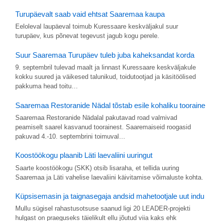
Turupäevalt saab vaid ehtsat Saaremaa kaupa
Eeloleval laupäeval toimub Kuressaare keskväljakul suur
turupäev, kus põnevat tegevust jagub kogu perele.
Suur Saaremaa Turupäev tuleb juba kaheksandat korda
9. septembril tulevad maalt ja linnast Kuressaare keskväljakule
kokku suured ja väikesed talunikud, toidutootjad ja käsitöölised
pakkuma head toitu…
Saaremaa Restoranide Nädal tõstab esile kohaliku tooraine
Saaremaa Restoranide Nädalal pakutavad road valmivad
peamiselt saarel kasvanud toorainest. Saaremaiseid roogasid
pakuvad 4.-10. septembrini toimuval…
Koostöökogu plaanib Läti laevaliini uuringut
Saarte koostöökogu (SKK) otsib lisaraha, et tellida uuring
Saaremaa ja Läti vahelise laevaliini käivitamise võimaluste kohta.
Küpsisemasin ja taignasegaja andsid mahetootjale uut indu
Mullu sügisel rahastusotsuse saanud ligi 20 LEA­DER-projekti
hulgast on praeguseks täielikult ellu jõutud viia kaks ehk