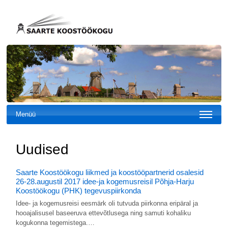
Menüü
Uudised
Saarte Koostöökogu liikmed ja koostööpartnerid osalesid
26-28.augustil 2017 idee-ja kogemusreisil Põhja-Harju
Koostöökogu (PHK) tegevuspiirkonda
Idee- ja kogemusreisi eesmärk oli tutvuda piirkonna eripäral ja
hooajalisusel baseeruva ettevõtlusega ning samuti kohaliku
kogukonna tegemistega.…