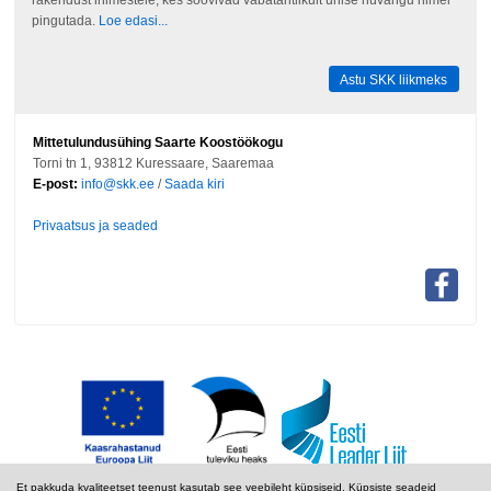
pingutada.
Loe edasi...
Astu SKK liikmeks
Mittetulundusühing Saarte Koostöökogu
Torni tn 1, 93812 Kuressaare, Saaremaa
E-post:
info@skk.ee
/
Saada kiri
Privaatsus ja seaded
Et pakkuda kvaliteetset teenust kasutab see veebileht küpsiseid. Küpsiste seadeid