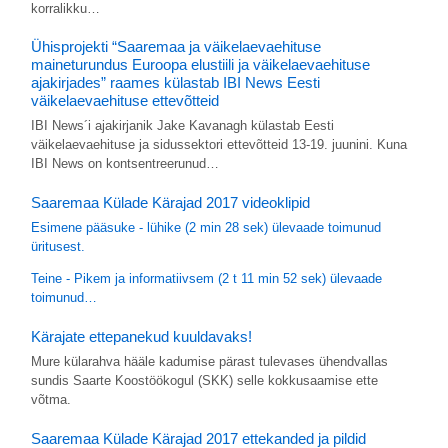
korralikku…
Ühisprojekti “Saaremaa ja väikelaevaehituse
maineturundus Euroopa elustiili ja väikelaevaehituse
ajakirjades” raames külastab IBI News Eesti
väikelaevaehituse ettevõtteid
IBI News´i ajakirjanik Jake Kavanagh külastab Eesti
väikelaevaehituse ja sidussektori ettevõtteid 13-19. juunini. Kuna
IBI News on kontsentreerunud…
Saaremaa Külade Kärajad 2017 videoklipid
Esimene pääsuke - lühike (2 min 28 sek) ülevaade toimunud
üritusest.
Teine - Pikem ja informatiivsem (2 t 11 min 52 sek) ülevaade
toimunud…
Kärajate ettepanekud kuuldavaks!
Mure külarahva hääle kadumise pärast tulevases ühendvallas
sundis Saarte Koostöökogul (SKK) selle kokkusaamise ette
võtma.
Saaremaa Külade Kärajad 2017 ettekanded ja pildid