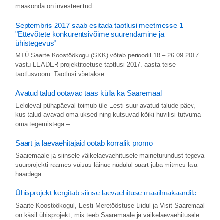
maakonda on investeeritud…
Septembris 2017 saab esitada taotlusi meetmesse 1
"Ettevõtete konkurentsivõime suurendamine ja
ühistegevus"
MTÜ Saarte Koostöökogu (SKK) võtab perioodil 18 – 26.09.2017
vastu LEADER projektitoetuse taotlusi 2017. aasta teise
taotlusvooru. Taotlusi võetakse…
Avatud talud ootavad taas külla ka Saaremaal
Eeloleval pühapäeval toimub üle Eesti suur avatud talude päev,
kus talud avavad oma uksed ning kutsuvad kõiki huvilisi tutvuma
oma tegemistega –…
Saart ja laevaehitajaid ootab korralik promo
Saaremaale ja siinsele väikelaevaehitusele maineturundust tegeva
suurprojekti raames väisas läinud nädalal saart juba mitmes laia
haardega…
Ühisprojekt kergitab siinse laevaehituse maailmakaardile
Saarte Koostöökogul, Eesti Meretööstuse Liidul ja Visit Saaremaal
on käsil ühisprojekt, mis teeb Saaremaale ja väikelaevaehitusele