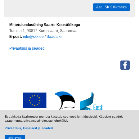
Astu SKK liikmeks
Mittetulundusühing Saarte Koostöökogu
Torni tn 1, 93812 Kuressaare, Saaremaa
E-post:
info@skk.ee
/
Saada kiri
Privaatsus ja seaded
Et pakkuda kvaliteetset teenust kasutab see veebileht küpsiseid. Küpsiste seadeid
saate muuta privaatsustingimuste leheküljel.
Privaatsus, küpsised ja seaded
NÕUSTUN