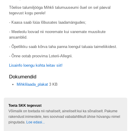
Tõelise talumiljööga Mihkli talumuuseumi õuel on sel päeval
tegevust kogu perele!
- Kaasa saab lüüa lõbusates laadamängudes;
- Meeleolu loovad nii nooremate kui vanemate muusikute
ansamblid.
- Õpetlikku saab kõrva taha panna loengul taluaia taimeliikidest.
- Õnne ootab proovima Loterii-Allegrii.
Lisainfo loengu kohta leitav siit!
Dokumendid
Mihklilaada_plakat
3 KB
Toeta SKK tegevust
Võimalik on toetada nii rahaliselt, aineliselt kui ka sõnaliselt. Pakume
rakendust inimestele, kes soovivad vabatahtlikult ühise hüvangu nimel
pingutada.
Loe edasi...