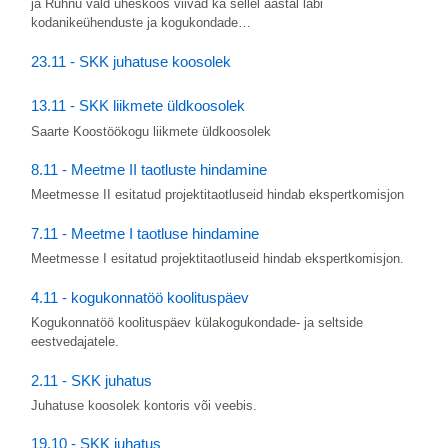
ja Ruhnu vald üheskoos viivad ka sellel aastal läbi
kodanikeühenduste ja kogukondade…
23.11 - SKK juhatuse koosolek
13.11 - SKK liikmete üldkoosolek
Saarte Koostöökogu liikmete üldkoosolek
8.11 - Meetme II taotluste hindamine
Meetmesse II esitatud projektitaotluseid hindab ekspertkomisjon
7.11 - Meetme I taotluse hindamine
Meetmesse I esitatud projektitaotluseid hindab ekspertkomisjon.
4.11 - kogukonnatöö koolituspäev
Kogukonnatöö koolituspäev külakogukondade- ja seltside
eestvedajatele.
2.11 - SKK juhatus
Juhatuse koosolek kontoris või veebis.
19.10 - SKK juhatus