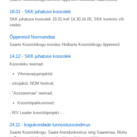
18.01 - SKK juhatuse koosolek
SKK juhatuse koosolek 18.01 kell 14.30-16.00, SKK kontoris või
veebis
Õppereisil Normandias
Saarte Koostöökogu esindus Hiidlaste Koostöökogu õppereisil.
14.12 - SKK juhatuse koosolek
Koosoleku teemad:
Vihmavarjuprojektid
- sitsijakid, NOM festival;
- "Assoaremaa" teemad;
Koostööpakkumised:
- R/V Leader koostööprojekt -…
24.11 - kogukondade tunnustussündmus
Saarte Koostöökogu, Saare Arenduskeskus ning Saaremaa, Muhu