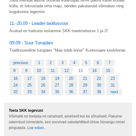
Juba viiendat aastat ootavad külamajad terve päeva vältel endale
külla, et tutvustada oma maju, nendes pakutavaid võimalusi ning
kogukonna tegemisi.
11.-20.09 - Leader taotlusvoor
Avatud on toetuste esitamine SKK meetmetesse 1 ja 2!
09.09 - Suur Turupäev
Traditsiooniline turupäev "Maa tuleb linna!" Kuressaare kesklinnas
previous
1
2
3
4
5
6
7
8
9
10
11
12
13
14
15
16
17
18
19
20
21
22
23
24
25
26
27
28
29
30
31
32
33
34
35
36
37
38
next
Toeta SKK tegevust
Võimalik on toetada nii rahaliselt, aineliselt kui ka sõnaliselt. Pakume
rakendust inimestele, kes soovivad vabatahtlikult ühise hüvangu nimel
pingutada.
Loe edasi...