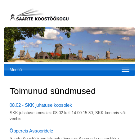
Menüü
Toimunud sündmused
08.02 - SKK juhatuse koosolek
SKK juhatuse koosolek 08.02 kell 14.00-15.30, SKK kontoris või
veebis
Õppereis Assooridele
Saarte Koostöökogu liikmete õppereis Assooride saarestikku