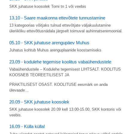
SKK juhatuse koosolek Torni tn 1 või veebis
13.10 - Saare maakonna ettevõtete tunnustamine
13 kategoorias võitjaks tulnud ettevõtjate väljakuulutamine
üleriikliku ettevõtlusnädala järgselt toimuval auhinnatseremoonial.
05.10 - SKK juhatuse arengupäev Muhus
Juhatus kohtub Muhus arenguplaanide koostamiseks
23.09 - kodulehe tegemise koolitus vabaühendustele
Vabaühendustele – Kodulehe tegemisest LIHTSALT. KOOLITUS
KOOSNEB TEOREETILISEST JA
PRAKTILISEST OSAST. KOOLITUSE eesmärk on anda
ülevaade…
20.09 - SKK juhatuse koosolek
SKK juhatuse koosolek 20.09 kell 13.00-15.00, SKK kontoris või
veebis.
16.09 - Külla külla!