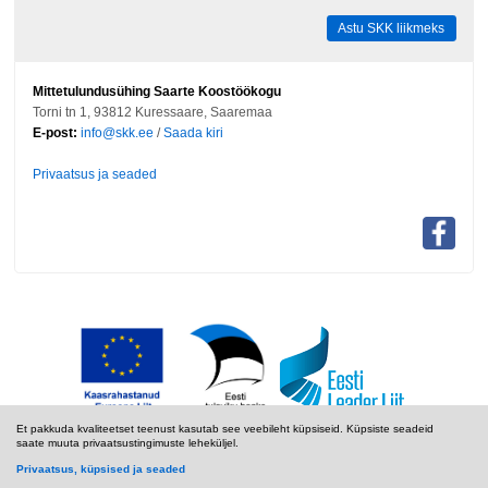
Astu SKK liikmeks
Mittetulundusühing Saarte Koostöökogu
Torni tn 1, 93812 Kuressaare, Saaremaa
E-post:
info@skk.ee
/
Saada kiri
Privaatsus ja seaded
Et pakkuda kvaliteetset teenust kasutab see veebileht küpsiseid. Küpsiste seadeid
saate muuta privaatsustingimuste leheküljel.
Privaatsus, küpsised ja seaded