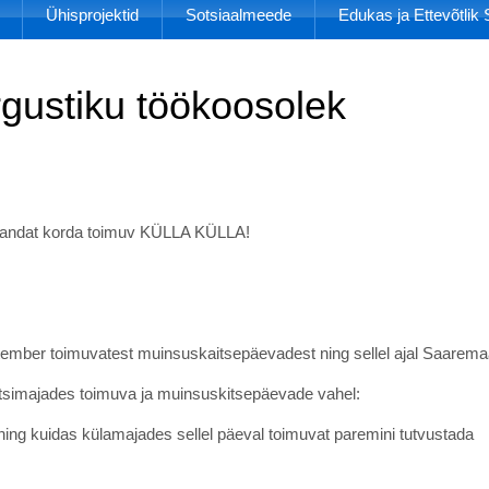
Ühisprojektid
Sotsiaalmeede
Edukas ja Ettevõtli
õrgustiku töökoosolek
lmandat korda toimuv KÜLLA KÜLLA!
ptember toimuvatest muinsuskaitsepäevadest ning sellel ajal Saarema
eltsimajades toimuva ja muinsuskitsepäevade vahel:
a ning kuidas külamajades sellel päeval toimuvat paremini tutvustada