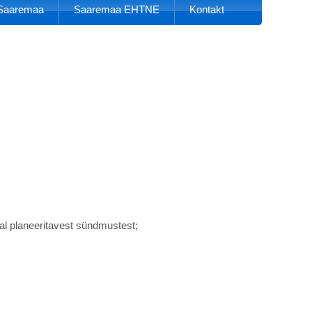
k Saaremaa
Saaremaa EHTNE
Kontakt
al planeeritavest sündmustest;