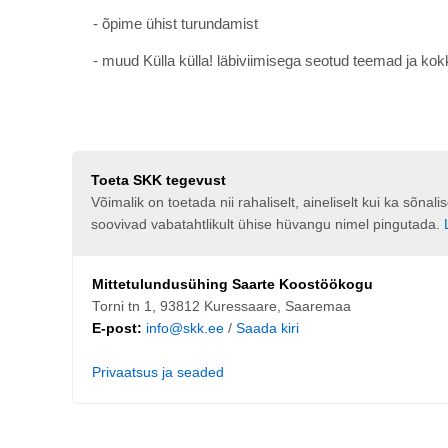
- õpime ühist turundamist
- muud Külla külla! läbiviimisega seotud teemad ja ko
Toeta SKK tegevust
Võimalik on toetada nii rahaliselt, aineliselt kui ka sõna
soovivad vabatahtlikult ühise hüvangu nimel pingutada.
Mittetulundusühing Saarte Koostöökogu
Torni tn 1, 93812 Kuressaare, Saaremaa
E-post:
info@skk.ee
/
Saada kiri
Privaatsus ja seaded