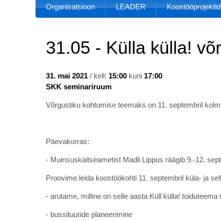
Organisatsioon
LEADER
Koostööprojektid
31.05 - Külla külla! v
31. mai 2021
/ kell:
15:00
kuni
17:00
SKK seminariruum
Võrgustiku kohtumise teemaks on 11. septembril ko
Päevakorras:
- Muinsuskaitseametist Madli Lippus räägib 9.-12. se
Proovime leida koostöökohti 11. septembril küla- ja s
- arutame, milline on selle aasta Küll külla! toiduteem
- bussituuride planeerimine