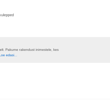
kkulepped
liselt. Pakume rakendust inimestele, kes
Loe edasi...