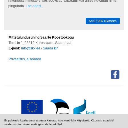
rakendust inimestele, kes soovivad vabatahtlikult ühise hüvangu nimel
pingutada.
Loe edasi...
Astu SKK liikmeks
Mittetulundusühing Saarte Koostöökogu
Torni tn 1, 93812 Kuressaare, Saaremaa
E-post:
info@skk.ee
/
Saada kiri
Privaatsus ja seaded
Et pakkuda kvaliteetset teenust kasutab see veebileht küpsiseid. Küpsiste seadeid
saate muuta privaatsustingimuste leheküljel.