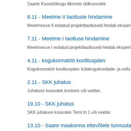
Saarte Koostöökogu liikmete üldkoosolek
8.11 - Meetme II taotluste hindamine
Meetmesse II esitatud projektitaotluseid hindab ekspe
7.11 - Meetme I taotluse hindamine
Meetmesse I esitatud projektitaotluseid hindab eksper
4.11 - kogukonnatöö koolituspäev
Kogukonnatöö koolituspäev külakogukondade- ja seltsi
2.11 - SKK juhatus
Juhatuse koosolek kontoris või veebis.
19.10 - SKK juhatus
SKK juhatuse koosolek Torni tn 1 või veebis
13.10 - Saare maakonna ettevõtete tunnust