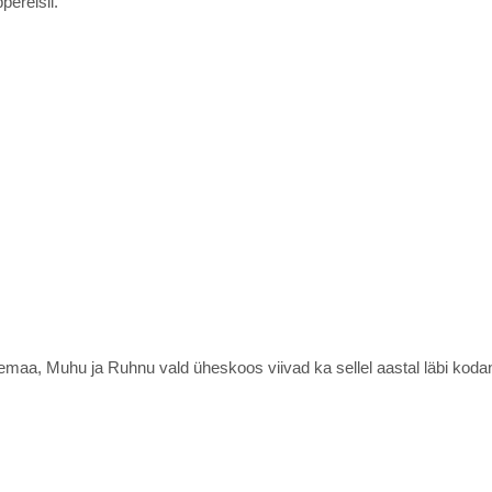
ereisil.
maa, Muhu ja Ruhnu vald üheskoos viivad ka sellel aastal läbi ko