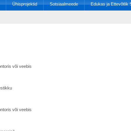
Ühisprojektid
Sotsiaalmeede
Edukas ja Ettevõtli
ntoris või veebis
estikku
ntoris või veebis