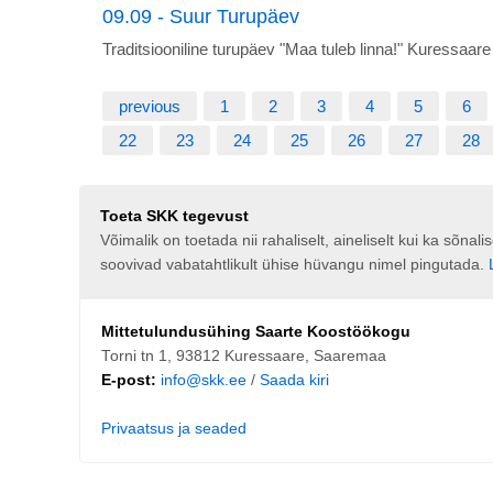
09.09 - Suur Turupäev
Traditsiooniline turupäev "Maa tuleb linna!" Kuressaar
previous
1
2
3
4
5
6
22
23
24
25
26
27
28
Toeta SKK tegevust
Võimalik on toetada nii rahaliselt, aineliselt kui ka sõna
soovivad vabatahtlikult ühise hüvangu nimel pingutada.
Mittetulundusühing Saarte Koostöökogu
Torni tn 1, 93812 Kuressaare, Saaremaa
E-post:
info@skk.ee
/
Saada kiri
Privaatsus ja seaded