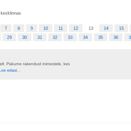
e kesklinnas
7
8
9
10
11
12
13
14
15
29
30
31
32
33
34
35
36
3
liselt. Pakume rakendust inimestele, kes
Loe edasi...