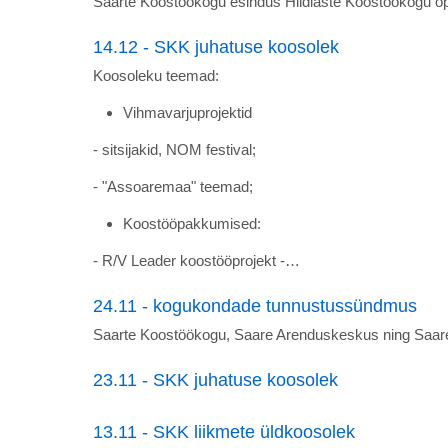
Saarte Koostöökogu esindus Hiidlaste Koostöökogu õpp
14.12 - SKK juhatuse koosolek
Koosoleku teemad:
Vihmavarjuprojektid
- sitsijakid, NOM festival;
- "Assoaremaa" teemad;
Koostööpakkumised:
- R/V Leader koostööprojekt -…
24.11 - kogukondade tunnustussündmus
Saarte Koostöökogu, Saare Arenduskeskus ning Saare
23.11 - SKK juhatuse koosolek
13.11 - SKK liikmete üldkoosolek