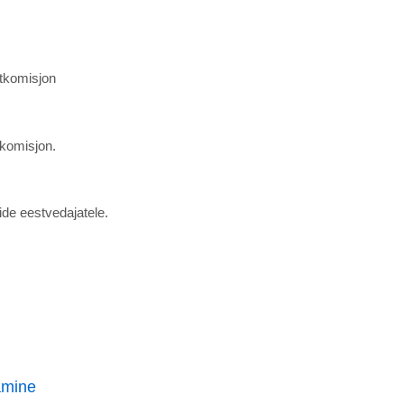
rtkomisjon
tkomisjon.
de eestvedajatele.
amine