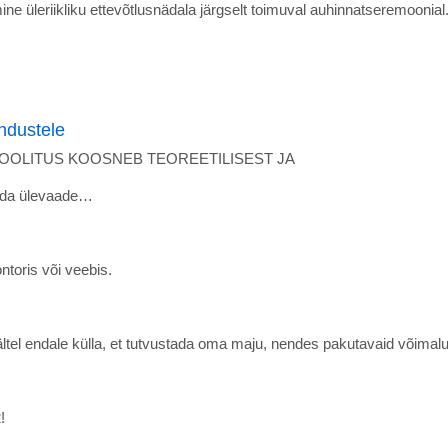
ine üleriikliku ettevõtlusnädala järgselt toimuval auhinnatseremoonial
ndustele
LT. KOOLITUS KOOSNEB TEOREETILISEST JA
da ülevaade…
toris või veebis.
ltel endale külla, et tutvustada oma maju, nendes pakutavaid võimal
!