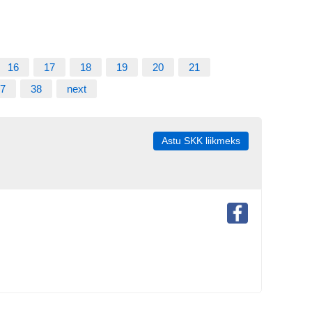
16
17
18
19
20
21
7
38
next
Astu SKK liikmeks