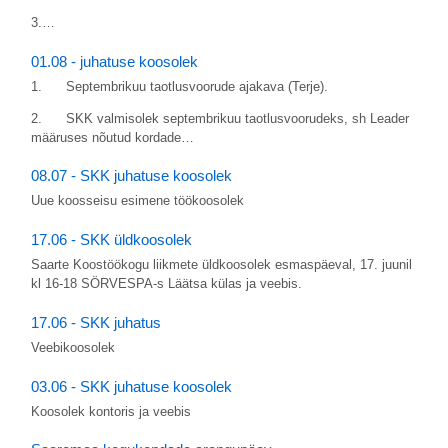
3.…
01.08 - juhatuse koosolek
1. Septembrikuu taotlusvoorude ajakava (Terje).
2. SKK valmisolek septembrikuu taotlusvoorudeks, sh Leader
määruses nõutud kordade…
08.07 - SKK juhatuse koosolek
Uue koosseisu esimene töökoosolek
17.06 - SKK üldkoosolek
Saarte Koostöökogu liikmete üldkoosolek esmaspäeval, 17. juunil
kl 16-18 SÖRVESPA-s Läätsa külas ja veebis.
17.06 - SKK juhatus
Veebikoosolek
03.06 - SKK juhatuse koosolek
Koosolek kontoris ja veebis