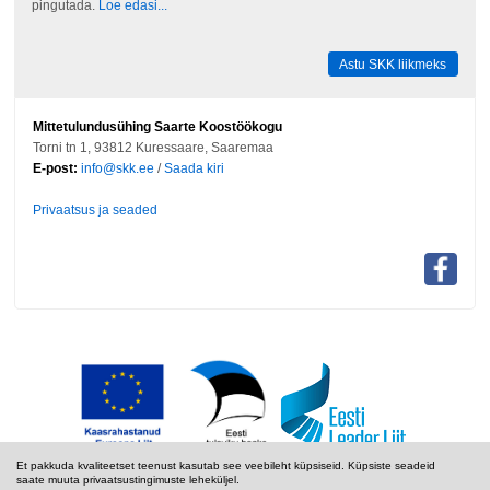
pingutada.
Loe edasi...
Astu SKK liikmeks
Mittetulundusühing Saarte Koostöökogu
Torni tn 1, 93812 Kuressaare, Saaremaa
E-post:
info@skk.ee
/
Saada kiri
Privaatsus ja seaded
Et pakkuda kvaliteetset teenust kasutab see veebileht küpsiseid. Küpsiste seadeid
saate muuta privaatsustingimuste leheküljel.