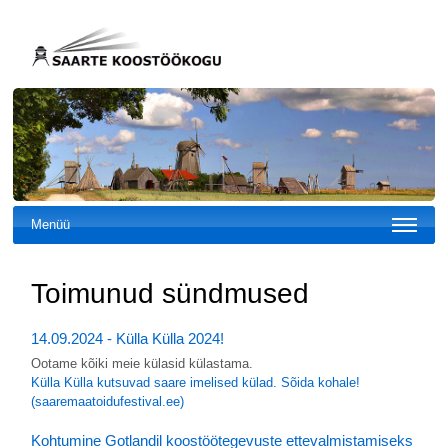
Menüü
Toimunud sündmused
14.09.2024 - Külla Külla 2024!
Ootame kõiki meie külasid külastama.
Külla Külla kutsuvad saare imelised külad. Sõida kohale!
(saaremaatoidufestival.ee)
Kohtumine Gotlandil koostöötegevuste ettevalmistamiseks