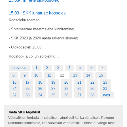
25.03- liikmete üldkoosolek
15.03 - SKK juhatuse koosolek
Koosoleku teemad:
- Sotsmeetme meetmelehe kinnitamine;
- SKK 2023 ja 2024 aasta rakenduskavad;
- Üldkoosolek 25.03
Koostöö- ja/või ühisprojektid…
previous
1
2
3
4
5
6
7
8
9
10
11
12
13
14
15
16
17
18
19
20
21
22
23
24
25
26
27
28
29
30
31
32
33
34
35
36
37
38
next
Toeta SKK tegevust
Võimalik on toetada nii rahaliselt, aineliselt kui ka sõnaliselt. Pakume
rakendust inimestele, kes soovivad vabatahtlikult ühise hüvangu nimel