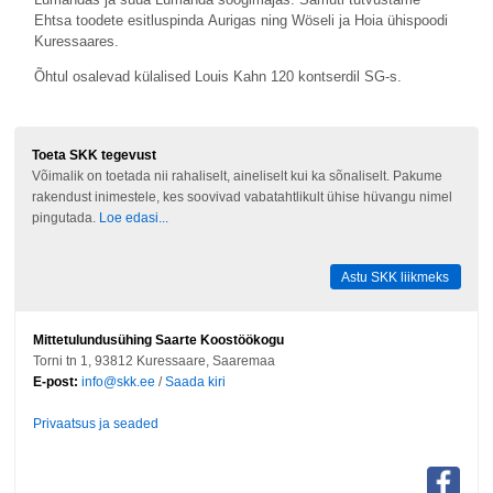
Ehtsa toodete esitluspinda Aurigas ning Wöseli ja Hoia ühispoodi
Kuressaares.
Õhtul osalevad külalised Louis Kahn 120 kontserdil SG-s.
Toeta SKK tegevust
Võimalik on toetada nii rahaliselt, aineliselt kui ka sõnaliselt. Pakume
rakendust inimestele, kes soovivad vabatahtlikult ühise hüvangu nimel
pingutada.
Loe edasi...
Astu SKK liikmeks
Mittetulundusühing Saarte Koostöökogu
Torni tn 1, 93812 Kuressaare, Saaremaa
E-post:
info@skk.ee
/
Saada kiri
Privaatsus ja seaded