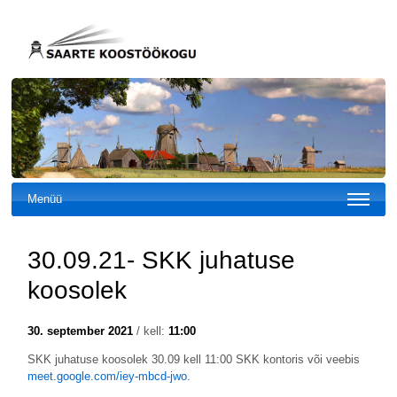
Menüü
30.09.21- SKK juhatuse
koosolek
30. september 2021
/ kell:
11:00
SKK juhatuse koosolek 30.09 kell 11:00 SKK kontoris või veebis
meet.google.com/iey-mbcd-jwo
.