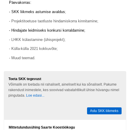
Päevakorras:
- SKK liikmeks astumise avaldus
;
- Projektitoetuse taotluste hindamiskorra kinnitamine;
- Hindajate leidmiseks konkursi korraldamine;
- LHKK külastamine (ühisprojekt);
- Külla-külla 2021 kokkuvõte;
- Muud teemad.
Toeta SKK tegevust
Võimalik on toetada nii rahaliselt, aineliselt kui ka sõnaliselt. Pakume
rakendust inimestele, kes soovivad vabatahtlikult ühise hüvangu nimel
pingutada.
Loe edasi...
Astu SKK liikmeks
Mittetulundusühing Saarte Koostöökogu