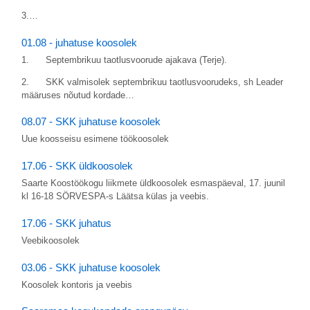
3.…
01.08 - juhatuse koosolek
1. Septembrikuu taotlusvoorude ajakava (Terje).
2. SKK valmisolek septembrikuu taotlusvoorudeks, sh Leader
määruses nõutud kordade…
08.07 - SKK juhatuse koosolek
Uue koosseisu esimene töökoosolek
17.06 - SKK üldkoosolek
Saarte Koostöökogu liikmete üldkoosolek esmaspäeval, 17. juunil
kl 16-18 SÖRVESPA-s Läätsa külas ja veebis.
17.06 - SKK juhatus
Veebikoosolek
03.06 - SKK juhatuse koosolek
Koosolek kontoris ja veebis