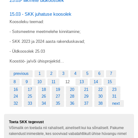
25.03- liikmete üldkoosolek
15.03 - SKK juhatuse koosolek
Koosoleku teemad:
- Sotsmeetme meetmelehe kinnitamine;
- SKK 2023 ja 2024 aasta rakenduskavad;
- Üldkoosolek 25.03
Koostöö- ja/või ühisprojektid…
previous
1
2
3
4
5
6
7
8
9
10
11
12
13
14
15
16
17
18
19
20
21
22
23
24
25
26
27
28
29
30
31
32
33
34
35
36
37
38
next
Toeta SKK tegevust
Võimalik on toetada nii rahaliselt, aineliselt kui ka sõnaliselt. Pakume
rakendust inimestele, kes soovivad vabatahtlikult ühise hüvangu nimel