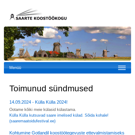
Menüü
Toimunud sündmused
14.09.2024 - Külla Külla 2024!
Ootame kõiki meie külasid külastama.
Külla Külla kutsuvad saare imelised külad. Sõida kohale!
(saaremaatoidufestival.ee)
Kohtumine Gotlandil koostöötegevuste ettevalmistamiseks