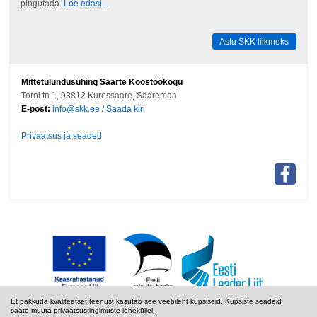
pingutada.
Loe edasi...
Astu SKK liikmeks
Mittetulundusühing Saarte Koostöökogu
Torni tn 1, 93812 Kuressaare, Saaremaa
E-post:
info@skk.ee
/
Saada kiri
Privaatsus ja seaded
Et pakkuda kvaliteetset teenust kasutab see veebileht küpsiseid. Küpsiste seadeid
saate muuta privaatsustingimuste leheküljel.