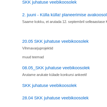
SKK juhatuse veebikoosolek
2. juuni - Külla külla! planeerimise avakooso
Saame kokku, et arutada 12. septembril selleaastase 
20.05 SKK juhatuse veebikoosolek
Vihmavarjuprojektid
muud teemad
08.05_SKK juhatuse veebikoosolek
Arutame arukate külade konkursi ankeeti!
SKK juhatuse veebikoosolek
28.04 SKK juhatuse veebikoosolek