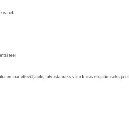
e vahel.
ntsi teel
foseminar ettevõtjatele, tutvustamaks viise kriisis ellujäämiseks ja 