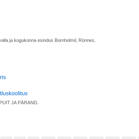
valla ja kogukonna esindus Bornholmil, Rönnes.
ris
tluskoolitus
n PUIT JA PÄRAND.