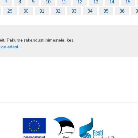
7
8
9
10
11
12
13
14
15
29
30
31
32
33
34
35
36
3
liselt. Pakume rakendust inimestele, kes
Loe edasi...