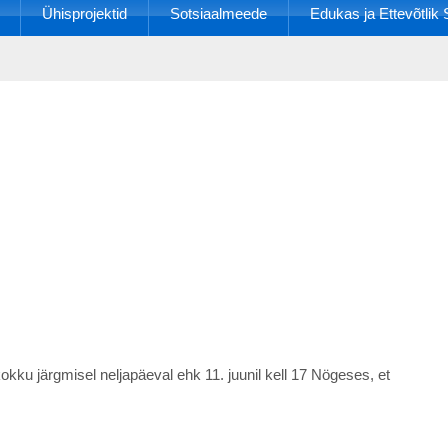
Ühisprojektid
Sotsiaalmeede
Edukas ja Ettevõtli
kku järgmisel neljapäeval ehk 11. juunil kell 17 Nögeses, et