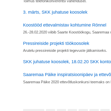
Toimus telefonikonverentsi vahendusel.
3. märts, SKK juhatuse koosolek
Koostööd ettevalmistav kohtumine Rönnel
26.-28.02.2020 viibib Saarte Koostöökogu, Saaremaa 
Pressireiside projekti töökoosolek
Arutelu pressireiside projekti tegevuste jätkamiseks.
SKK juhatuse koosolek, 18.02.20 SKK konto
Saaremaa Päike inspiratsioonipäev ja ettevõ
Saaremaa Päike 2020 ettevõtluskonkursi teemaks o