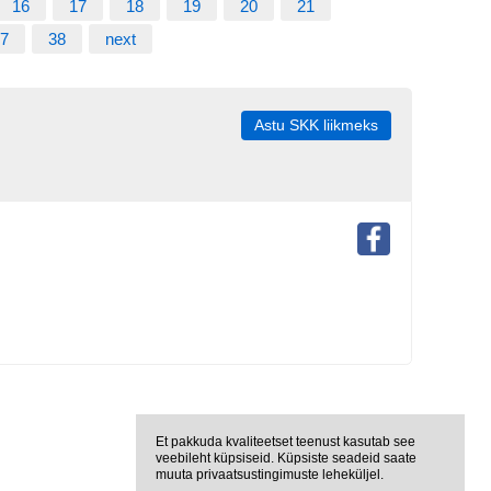
16
17
18
19
20
21
7
38
next
Astu SKK liikmeks
Et pakkuda kvaliteetset teenust kasutab see
veebileht küpsiseid. Küpsiste seadeid saate
muuta privaatsustingimuste leheküljel.