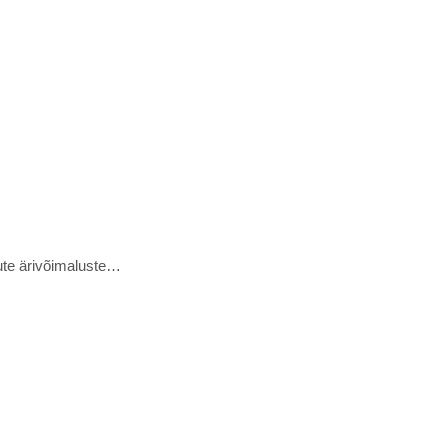
uute ärivõimaluste…