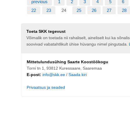
previous
1
2
3
4
5
6
22
23
24
25
26
27
28
Toeta SKK tegevust
Võimalik on toetada nii rahaliselt, aineliselt kui ka sõna
soovivad vabatahtlikult ühise hüvangu nimel pingutada.
Mittetulundusühing Saarte Koostöökogu
Torni tn 1, 93812 Kuressaare, Saaremaa
E-post:
info@skk.ee
/
Saada kiri
Privaatsus ja seaded