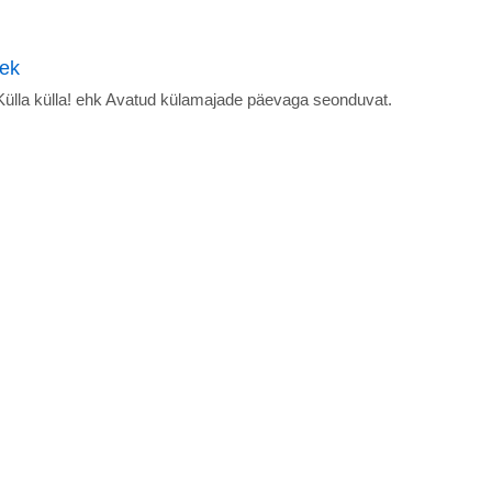
lek
Külla külla! ehk Avatud külamajade päevaga seonduvat.