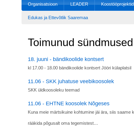
Organisatsioon
LEADER
Koostööprojektid
Edukas ja Ettevõtlik Saaremaa
Toimunud sündmused
18. juuni - bändikoolide kontsert
kl 17.00 - 18.00 bändikoolide kontsert Jööri külaplatsil
11.06 - SKK juhatuse veebikoosolek
SKK üldkoosoleku teemad
11.06 - EHTNE koosolek Nõgeses
Kuna meie märtsikuine kohtumine jäi ära, siis saame ko
rääkida põgusalt oma tegemistest…