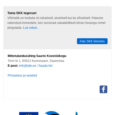
Toeta SKK tegevust
Võimalik on toetada nii rahaliselt, aineliselt kui ka sõnaliselt. Pakume
rakendust inimestele, kes soovivad vabatahtlikult ühise hüvangu nimel
pingutada.
Loe edasi...
Astu SKK liikmeks
Mittetulundusühing Saarte Koostöökogu
Torni tn 1, 93812 Kuressaare, Saaremaa
E-post:
info@skk.ee
/
Saada kiri
Privaatsus ja seaded