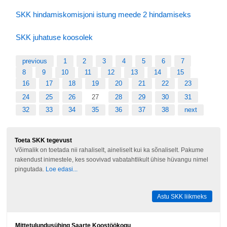
SKK hindamiskomisjoni istung meede 2 hindamiseks
SKK juhatuse koosolek
previous
1
2
3
4
5
6
7
8
9
10
11
12
13
14
15
16
17
18
19
20
21
22
23
24
25
26
27
28
29
30
31
32
33
34
35
36
37
38
next
Toeta SKK tegevust
Võimalik on toetada nii rahaliselt, aineliselt kui ka sõnaliselt. Pakume
rakendust inimestele, kes soovivad vabatahtlikult ühise hüvangu nimel
pingutada.
Loe edasi...
Astu SKK liikmeks
Mittetulundusühing Saarte Koostöökogu