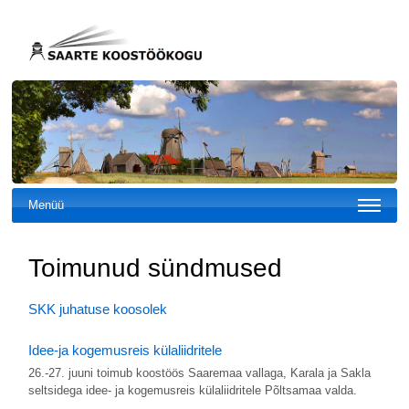
Menüü
Toimunud sündmused
SKK juhatuse koosolek
Idee-ja kogemusreis külaliidritele
26.-27. juuni toimub koostöös Saaremaa vallaga, Karala ja Sakla
seltsidega idee- ja kogemusreis külaliidritele Põltsamaa valda.