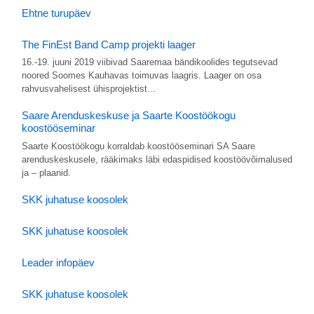
Ehtne turupäev
The FinEst Band Camp projekti laager
16.-19. juuni 2019 viibivad Saaremaa bändikoolides tegutsevad
noored Soomes Kauhavas toimuvas laagris. Laager on osa
rahvusvahelisest ühisprojektist…
Saare Arenduskeskuse ja Saarte Koostöökogu
koostööseminar
Saarte Koostöökogu korraldab koostööseminari SA Saare
arenduskeskusele, rääkimaks läbi edaspidised koostöövõimalused
ja – plaanid.
SKK juhatuse koosolek
SKK juhatuse koosolek
Leader infopäev
SKK juhatuse koosolek