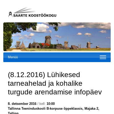
Menüü
(8.12.2016) Lühikesed
tarneahelad ja kohalike
turgude arendamise infopäev
8. detsember 2016
/ kell:
10:00
Tallinna Teeninduskooli B-korpuse õppeklassis, Majaka 2,
Tallinn