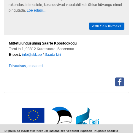
rakendust inimestele, kes soovivad vabatahtlikult ühise hüvangu nimel
pingutada.
Loe edasi...
Astu SKK liikmeks
Mittetulundusühing Saarte Koostöökogu
Torni tn 1, 93812 Kuressaare, Saaremaa
E-post:
info@skk.ee
/
Saada kiri
Privaatsus ja seaded
Et pakkuda kvaliteetset teenust kasutab see veebileht küpsiseid. Küpsiste seadeid