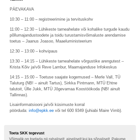
PÄEVAKAVA
10:30 – 11:00 – registreerimine ja tervituskohv
11:00 – 12:30 – Lühikeste tarneahelate või kohalike turgude kaudu
põllumajandustoodete ja toidu turustamisvõimaluste arendamise
toetus – Jaanus Joasoo, Maaeluministeerium
12:30 – 13:00 – kohvipaus
13:30 – 14:15 – Lühikeste tarneahelate võrgustike arengutest –
Krista Kõiv ja/või Reve Lambur, Maamajanduse Infokeskus
14:15 – 15:00 – Toetuse saajate kogemused – Merle Vall, TÜ
Taluturg (NB! – ainult Tartus), Sirkka Pintmann, MTÜ Ehtne
talutoit, Ülle Jukk, MTÜ Jõgevamaa Koostöökoda (NB! ainult
Tallinnas).
Lisainformatsiooni ja/või küsimuste korral
pöörduda:
info@epkk.ee
või tel 600 9349 (juhiabi Maire Vimb).
Toeta SKK tegevust
Võimalik on toetada nii rahaliselt, aineliselt kui ka sõnaliselt. Pakume