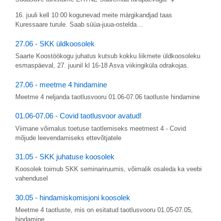
16. juuli kell 10:00 kogunevad meite märgikandjad taas
Kuressaare turule. Saab süüa-juua-ostelda…
27.06 - SKK üldkoosolek
Saarte Koostöökogu juhatus kutsub kokku liikmete üldkoosoleku
esmaspäeval, 27. juunil kl 16-18 Asva viikingiküla odrakojas.
27.06 - meetme 4 hindamine
Meetme 4 neljanda taotlusvooru 01.06-07.06 taotluste hindamine
01.06-07.06 - Covid taotlusvoor avatud!
Viimane võimalus toetuse taotlemiseks meetmest 4 - Covid
mõjude leevendamiseks ettevõtjatele
31.05 - SKK juhatuse koosolek
Koosolek toimub SKK seminariruumis, võimalik osaleda ka veebi
vahendusel
30.05 - hindamiskomisjoni koosolek
Meetme 4 taotluste, mis on esitatud taotlusvooru 01.05-07.05,
hindamine.