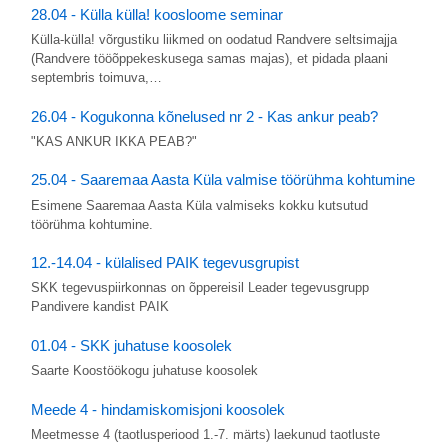
28.04 - Külla külla! koosloome seminar
Külla-külla! võrgustiku liikmed on oodatud Randvere seltsimajja
(Randvere tööõppekeskusega samas majas), et pidada plaani
septembris toimuva,…
26.04 - Kogukonna kõnelused nr 2 - Kas ankur peab?
"KAS ANKUR IKKA PEAB?"
25.04 - Saaremaa Aasta Küla valmise töörühma kohtumine
Esimene Saaremaa Aasta Küla valmiseks kokku kutsutud
töörühma kohtumine.
12.-14.04 - külalised PAIK tegevusgrupist
SKK tegevuspiirkonnas on õppereisil Leader tegevusgrupp
Pandivere kandist PAIK
01.04 - SKK juhatuse koosolek
Saarte Koostöökogu juhatuse koosolek
Meede 4 - hindamiskomisjoni koosolek
Meetmesse 4 (taotlusperiood 1.-7. märts) laekunud taotluste