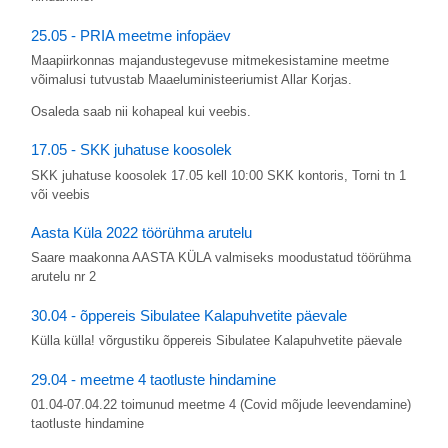
25.05 - PRIA meetme infopäev
Maapiirkonnas majandustegevuse mitmekesistamine meetme
võimalusi tutvustab Maaeluministeeriumist Allar Korjas.
Osaleda saab nii kohapeal kui veebis.
17.05 - SKK juhatuse koosolek
SKK juhatuse koosolek 17.05 kell 10:00 SKK kontoris, Torni tn 1
või veebis
Aasta Küla 2022 töörühma arutelu
Saare maakonna AASTA KÜLA valmiseks moodustatud töörühma
arutelu nr 2
30.04 - õppereis Sibulatee Kalapuhvetite päevale
Külla külla! võrgustiku õppereis Sibulatee Kalapuhvetite päevale
29.04 - meetme 4 taotluste hindamine
01.04-07.04.22 toimunud meetme 4 (Covid mõjude leevendamine)
taotluste hindamine