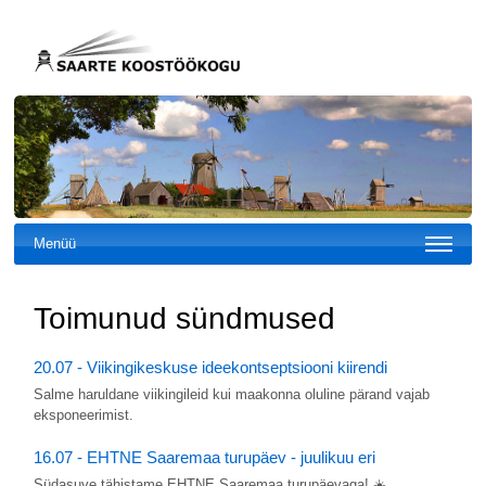
Menüü
Toimunud sündmused
20.07 - Viikingikeskuse ideekontseptsiooni kiirendi
Salme haruldane viikingileid kui maakonna oluline pärand vajab
eksponeerimist.
16.07 - EHTNE Saaremaa turupäev - juulikuu eri
Südasuve tähistame EHTNE Saaremaa turupäevaga! ☀️