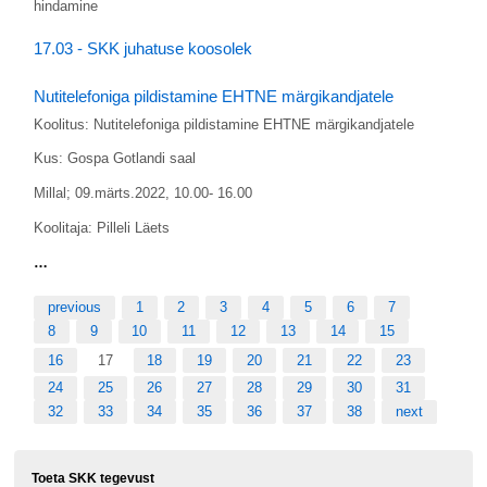
hindamine
17.03 - SKK juhatuse koosolek
Nutitelefoniga pildistamine EHTNE märgikandjatele
Koolitus: Nutitelefoniga pildistamine EHTNE märgikandjatele
Kus: Gospa Gotlandi saal
Millal; 09.märts.2022, 10.00- 16.00
Koolitaja: Pilleli Läets
…
previous
1
2
3
4
5
6
7
8
9
10
11
12
13
14
15
16
17
18
19
20
21
22
23
24
25
26
27
28
29
30
31
32
33
34
35
36
37
38
next
Toeta SKK tegevust