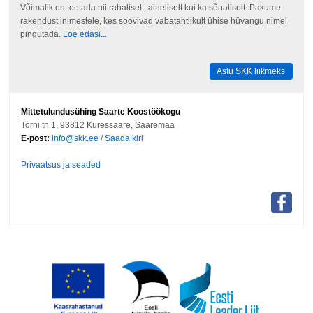
Võimalik on toetada nii rahaliselt, aineliselt kui ka sõnaliselt. Pakume
rakendust inimestele, kes soovivad vabatahtlikult ühise hüvangu nimel
pingutada.
Loe edasi...
Astu SKK liikmeks
Mittetulundusühing Saarte Koostöökogu
Torni tn 1, 93812 Kuressaare, Saaremaa
E-post:
info@skk.ee
/
Saada kiri
Privaatsus ja seaded