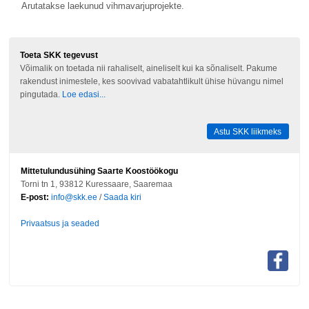
Arutatakse laekunud vihmavarjuprojekte.
Toeta SKK tegevust
Võimalik on toetada nii rahaliselt, aineliselt kui ka sõnaliselt. Pakume
rakendust inimestele, kes soovivad vabatahtlikult ühise hüvangu nimel
pingutada.
Loe edasi...
Astu SKK liikmeks
Mittetulundusühing Saarte Koostöökogu
Torni tn 1, 93812 Kuressaare, Saaremaa
E-post:
info@skk.ee
/
Saada kiri
Privaatsus ja seaded