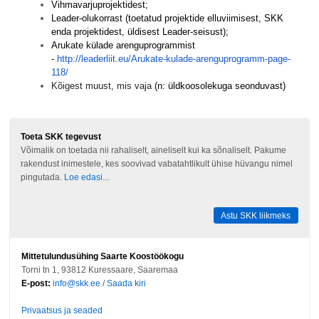
Vihmavarjuprojektidest;
Leader-olukorrast (toetatud projektide elluviimisest, SKK
enda projektidest, üldisest Leader-seisust);
Arukate külade arenguprogrammist
-
http://leaderliit.eu/Arukate-
kulade-arenguprogramm-page-
118/
Kõigest muust, mis vaja
(n: üldkoosolekuga seonduvast)
Toeta SKK tegevust
Võimalik on toetada nii rahaliselt, aineliselt kui ka sõnaliselt. Pakume
rakendust inimestele, kes soovivad vabatahtlikult ühise hüvangu nimel
pingutada.
Loe edasi...
Astu SKK liikmeks
Mittetulundusühing Saarte Koostöökogu
Torni tn 1, 93812 Kuressaare, Saaremaa
E-post:
info@skk.ee
/
Saada kiri
Privaatsus ja seaded