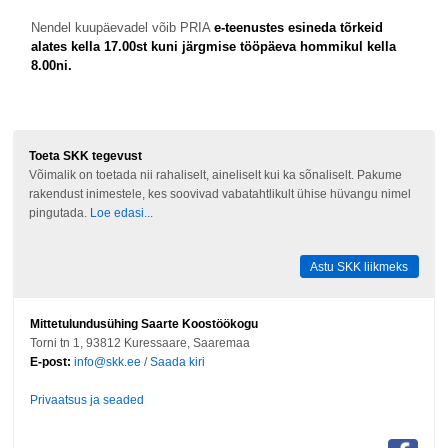
Nendel kuupäevadel võib PRIA
e-teenustes esineda tõrkeid
alates kella 17.00st kuni järgmise tööpäeva hommikul kella
8.00ni.
Toeta SKK tegevust
Võimalik on toetada nii rahaliselt, aineliselt kui ka sõnaliselt. Pakume
rakendust inimestele, kes soovivad vabatahtlikult ühise hüvangu nimel
pingutada.
Loe edasi...
Astu SKK liikmeks
Mittetulundusühing Saarte Koostöökogu
Torni tn 1, 93812 Kuressaare, Saaremaa
E-post:
info@skk.ee
/
Saada kiri
Privaatsus ja seaded