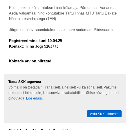
Reisi jooksul külastatakse Lindi külamaja Pärnumaal, Vanaema
Aeda Valgamaal ning kohtutakse Tartu linnas MTÜ Tartu Eakate
Nõukoja esindajatega (TEN).
Järgmine päev suundutakse Laaksaare sadamast Piirissaarele.
Registreerimine kuni 10.04.25
Kontakt: Tiina Jõgi 5163773
Kohtade arv on piiratud!
Toeta SKK tegevust
Võimalik on toetada nii rahaliselt, aineliselt kui ka sõnaliselt. Pakume
rakendust inimestele, kes soovivad vabatahtlikult ühise hüvangu nimel
pingutada.
Loe edasi...
Astu SKK liikmeks