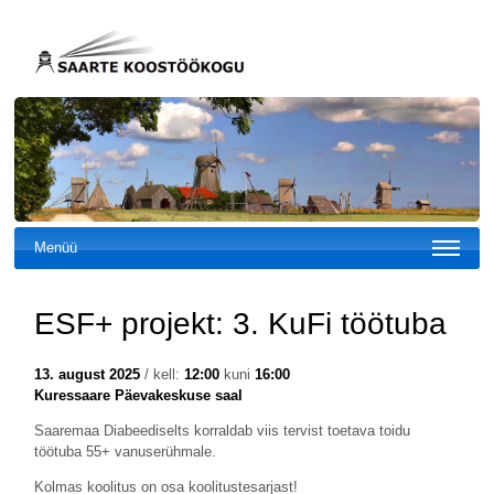
Menüü
ESF+ projekt: 3. KuFi töötuba
13. august 2025
/ kell:
12:00
kuni
16:00
Kuressaare Päevakeskuse saal
Saaremaa Diabeediselts korraldab viis tervist toetava toidu
töötuba 55+ vanuserühmale.
Kolmas koolitus on osa koolitustesarjast!