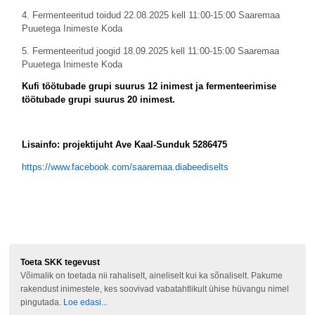
4. Fermenteeritud toidud 22.08.2025 kell 11:00-15:00 Saaremaa
Puuetega Inimeste Koda
5. Fermenteeritud joogid 18.09.2025 kell 11:00-15:00 Saaremaa
Puuetega Inimeste Koda
Kufi töötubade grupi suurus 12 inimest ja fermenteerimise
töötubade grupi suurus 20 inimest.
Lisainfo: projektijuht Ave Kaal-Sunduk 5286475
https://www.facebook.com/saaremaa.diabeediselts
Toeta SKK tegevust
Võimalik on toetada nii rahaliselt, aineliselt kui ka sõnaliselt. Pakume
rakendust inimestele, kes soovivad vabatahtlikult ühise hüvangu nimel
pingutada.
Loe edasi...