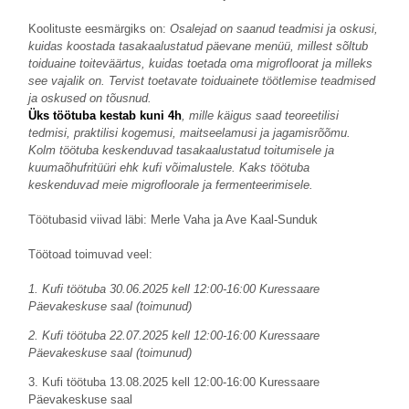
Koolituste eesmärgiks on:
Osalejad on saanud teadmisi ja oskusi,
kuidas koostada tasakaalustatud päevane menüü, millest sõltub
toiduaine toiteväärtus, kuidas toetada oma migrofloorat ja milleks
see vajalik on. Tervist toetavate toiduainete töötlemise teadmised
ja oskused on tõusnud.
Üks töötuba kestab kuni 4h
, mille käigus saad teoreetilisi
tedmisi, praktilisi kogemusi, maitseelamusi ja jagamisrõõmu.
Kolm töötuba keskenduvad tasakaalustatud toitumisele ja
kuumaõhufritüüri ehk kufi võimalustele. Kaks töötuba
keskenduvad meie migrofloorale ja fermenteerimisele.
Töötubasid viivad läbi: Merle Vaha ja Ave Kaal-Sunduk
Töötoad toimuvad veel:
1. Kufi töötuba 30.06.2025 kell 12:00-16:00 Kuressaare
Päevakeskuse saal (toimunud)
2. Kufi töötuba 22.07.2025 kell 12:00-16:00 Kuressaare
Päevakeskuse saal (toimunud)
3. Kufi töötuba 13.08.2025 kell 12:00-16:00 Kuressaare
Päevakeskuse saal