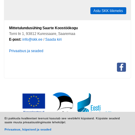
Astu SKK liikmeks
Mittetulundusühing Saarte Koostöökogu
Torni tn 1, 93812 Kuressaare, Saaremaa
E-post:
info@skk.ee
/
Saada kiri
Privaatsus ja seaded
Et pakkuda kvaliteetset teenust kasutab see veebileht küpsiseid. Küpsiste seadeid
saate muuta privaatsustingimuste leheküljel.
Privaatsus, küpsised ja seaded