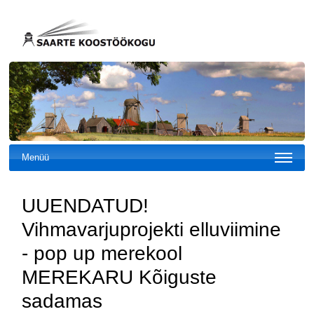
Menüü
UUENDATUD!
Vihmavarjuprojekti elluviimine
- pop up merekool
MEREKARU Kõiguste
sadamas