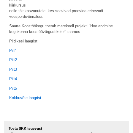
kiirkursus
neile täiskasvanutele, kes soovivad proovida erinevadi
veespordivõimalusi.
Saarte Koostöökogu toetab merekooli projekti "Hoo andmine
kogukonna koostöövõrgustikele!" raames.
Pildikesi laagrist:
Pilt1
Pilt2
Pilt3
Pilt4
Pilt5
Kokkuvõte laagrist
Toeta SKK tegevust