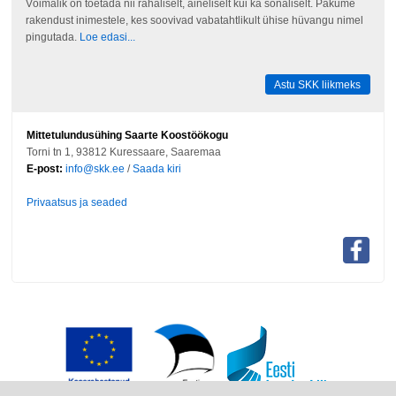
Võimalik on toetada nii rahaliselt, aineliselt kui ka sõnaliselt. Pakume
rakendust inimestele, kes soovivad vabatahtlikult ühise hüvangu nimel
pingutada.
Loe edasi...
Astu SKK liikmeks
Mittetulundusühing Saarte Koostöökogu
Torni tn 1, 93812 Kuressaare, Saaremaa
E-post:
info@skk.ee
/
Saada kiri
Privaatsus ja seaded