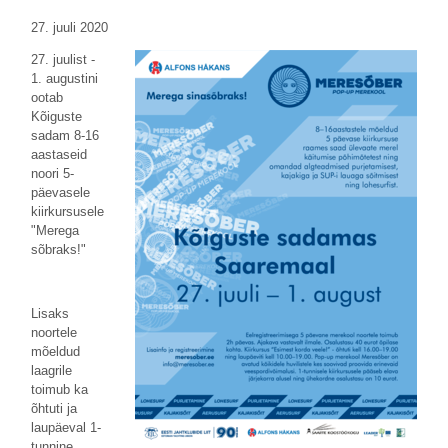
27. juuli 2020
27. juulist -
1. augustini
ootab
Kõiguste
sadam 8-16
aastaseid
noori 5-
päevasele
kiirkursusele
"Merega
sõbraks!"
Lisaks
noortele
mõeldud
laagrile
toimub ka
õhtuti ja
laupäeval 1-
tunnine