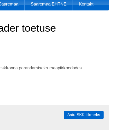
k Saaremaa
Saaremaa EHTNE
Kontakt
ader toetuse
lukeskkonna parandamiseks maapiirkondades.
Astu SKK liikmeks