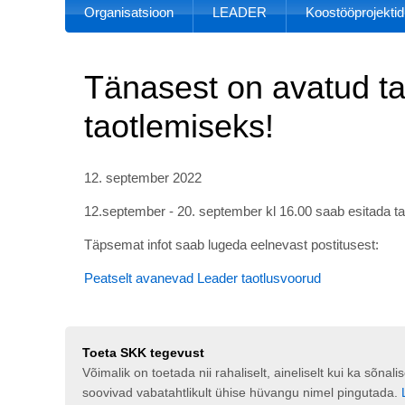
Organisatsioon
LEADER
Koostööprojektid
Tänasest on avatud ta
taotlemiseks!
12. september 2022
12.september - 20. september kl 16.00 saab esitada 
Täpsemat infot saab lugeda eelnevast postitusest:
Peatselt avanevad Leader taotlusvoorud
Toeta SKK tegevust
Võimalik on toetada nii rahaliselt, aineliselt kui ka sõna
soovivad vabatahtlikult ühise hüvangu nimel pingutada.