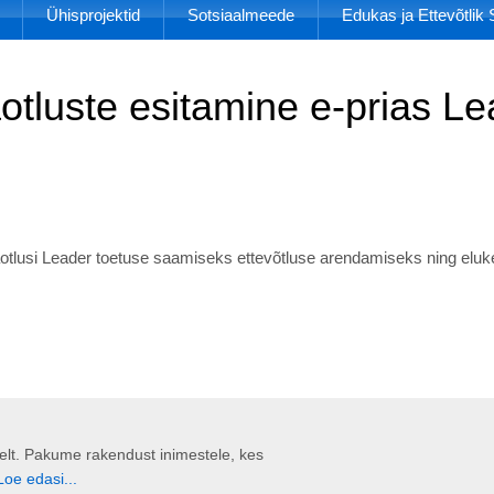
Ühisprojektid
Sotsiaalmeede
Edukas ja Ettevõtli
otluste esitamine e-prias Le
taotlusi Leader toetuse saamiseks ettevõtluse arendamiseks ning e
liselt. Pakume rakendust inimestele, kes
Loe edasi...