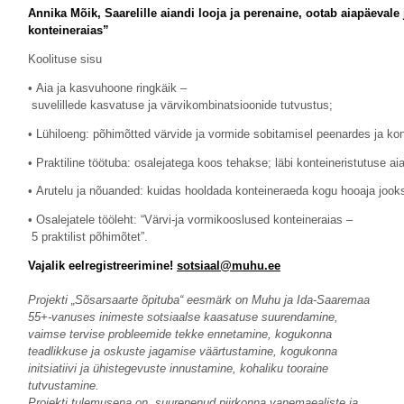
Annika
Mõik,
Saarelille
aiandi
looja
ja
perenaine,
ootab
aiapäevale
konteineraias”
Koolituse sisu
• Aia ja kasvuhoone ringkäik –
suvelillede kasvatuse ja värvikombinatsioonide tutvustus;
• Lühiloeng: põhimõtted värvide ja vormide sobitamisel peenardes ja kon
• Praktiline töötuba: osalejatega koos tehakse; läbi konteineristutuse 
• Arutelu ja nõuanded: kuidas hooldada konteineraeda kogu hooaja jook
• Osalejatele tööleht: “Värvi-ja vormikooslused konteineraias –
5 praktilist põhimõtet”.
Vajalik
eelregistreerimine!
sotsiaal@muhu.ee
Projekti „Sõsarsaarte õpituba“ eesmärk on Muhu ja Ida-Saaremaa
55+-vanuses inimeste sotsiaalse kaasatuse suurendamine,
vaimse tervise probleemide tekke ennetamine, kogukonna
teadlikkuse ja oskuste jagamise väärtustamine, kogukonna
initsiatiivi ja ühistegevuste innustamine, kohaliku tooraine
tutvustamine.
Projekti tulemusena on suurenenud piirkonna vanemaealiste ja