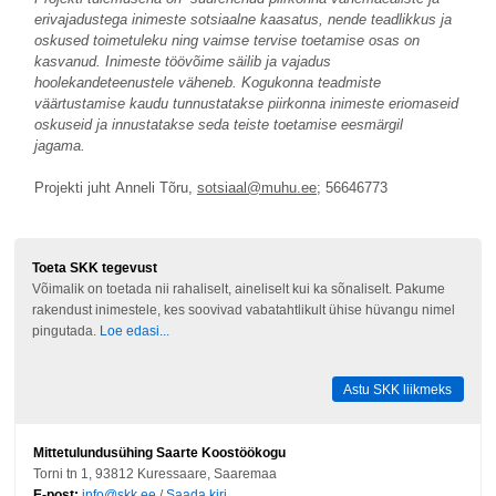
erivajadustega inimeste sotsiaalne kaasatus, nende teadlikkus ja
oskused toimetuleku ning vaimse tervise toetamise osas on
kasvanud. Inimeste töövõime säilib ja vajadus
hoolekandeteenustele väheneb. Kogukonna teadmiste
väärtustamise kaudu tunnustatakse piirkonna inimeste eriomaseid
oskuseid ja innustatakse seda teiste toetamise eesmärgil
jagama.
Projekti juht Anneli Tõru,
sotsiaal@muhu.ee
; 56646773
Toeta SKK tegevust
Võimalik on toetada nii rahaliselt, aineliselt kui ka sõnaliselt. Pakume
rakendust inimestele, kes soovivad vabatahtlikult ühise hüvangu nimel
pingutada.
Loe edasi...
Astu SKK liikmeks
Mittetulundusühing Saarte Koostöökogu
Torni tn 1, 93812 Kuressaare, Saaremaa
E-post:
info@skk.ee
/
Saada kiri