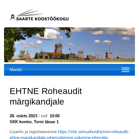
Menüü
EHTNE Roheaudit
märgikandjale
28. märts 2023
/ kell:
10:00
SKK kontor, Torni tänav 1
Lisainfo ja registreerumine
https://skk.ee/uudised/a/mini-roheaudit-
ehtne-margikandjale-rohemotlemise-sidumine-ettevotte-