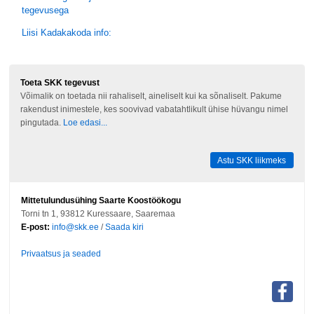
tegevusega
Liisi Kadakakoda info:
Toeta SKK tegevust
Võimalik on toetada nii rahaliselt, aineliselt kui ka sõnaliselt. Pakume
rakendust inimestele, kes soovivad vabatahtlikult ühise hüvangu nimel
pingutada.
Loe edasi...
Astu SKK liikmeks
Mittetulundusühing Saarte Koostöökogu
Torni tn 1, 93812 Kuressaare, Saaremaa
E-post:
info@skk.ee
/
Saada kiri
Privaatsus ja seaded