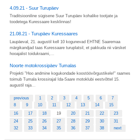
4.09.21 - Suur Turupäev
Traditsiooniline sügisene Suur Turupäev kohalike tootjate ja
toodetega Kuressaare kesklinnas!
21.08.21 - Turupäev Kuressaares
Laupäeval, 21. augustil kell 10 kogunevad EHTNE Saaremaa
märgikandjad taas Kuressaare turuplatsil, et pakkuda nii värsket
hooajalist toidukraami,…
Noorte motokrossipäev Tumalas
Projekti "Hoo andmine kogukondade koostöövõrgustikele!" raames
toimub Tumala krossirajal Ida-Saare motoklubi eestvõttel 15.
augustil raja…
previous
1
2
3
4
5
6
7
8
9
10
11
12
13
14
15
16
17
18
19
20
21
22
23
24
25
26
27
28
29
30
31
32
33
34
35
36
37
38
next