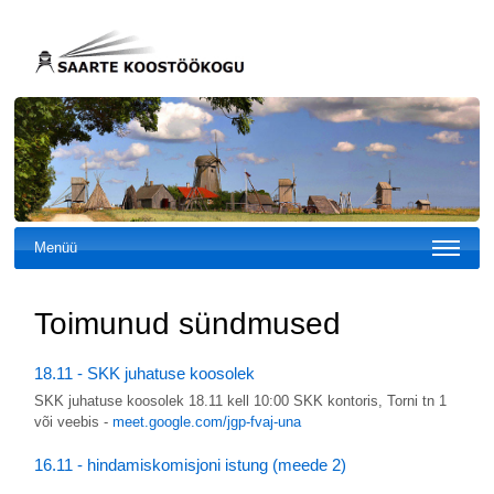
Menüü
Toimunud sündmused
18.11 - SKK juhatuse koosolek
SKK juhatuse koosolek 18.11 kell 10:00 SKK kontoris, Torni tn 1
või veebis -
meet.google.com/jgp-fvaj-una
16.11 - hindamiskomisjoni istung (meede 2)