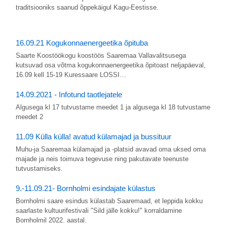
traditsiooniks saanud õppekäigul Kagu-Eestisse.
16.09.21 Kogukonnaenergeetika õpituba
Saarte Koostöökogu koostöös Saaremaa Vallavalitsusega
kutsuvad osa võtma kogukonnaenergeetika õpitoast neljapäeval,
16.09 kell 15-19 Kuressaare LOSSI…
14.09.2021 - Infotund taotlejatele
Algusega kl 17 tutvustame meedet 1 ja algusega kl 18 tutvustame
meedet 2
11.09 Külla külla! avatud külamajad ja bussituur
Muhu-ja Saaremaa külamajad ja -platsid avavad oma uksed oma
majade ja neis toimuva tegevuse ning pakutavate teenuste
tutvustamiseks.
9.-11.09.21- Bornholmi esindajate külastus
Bornholmi saare esindus külastab Saaremaad, et leppida kokku
saarlaste kultuurifestivali "Sild jälle kokku!" korraldamine
Bornholmil 2022. aastal.