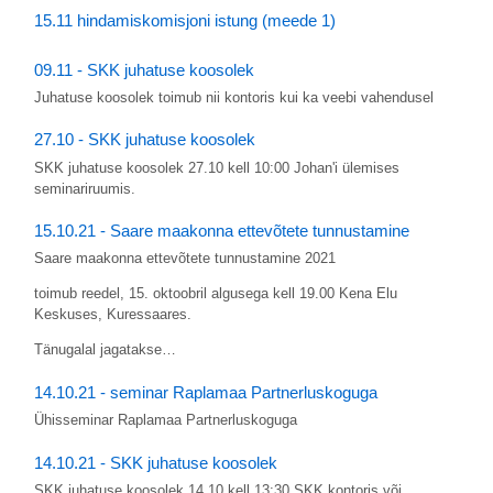
15.11 hindamiskomisjoni istung (meede 1)
09.11 - SKK juhatuse koosolek
Juhatuse koosolek toimub nii kontoris kui ka veebi vahendusel
27.10 - SKK juhatuse koosolek
SKK juhatuse koosolek 27.10 kell 10:00 Johan'i ülemises
seminariruumis.
15.10.21 - Saare maakonna ettevõtete tunnustamine
Saare maakonna ettevõtete tunnustamine 2021
toimub reedel, 15. oktoobril algusega kell 19.00 Kena Elu
Keskuses, Kuressaares.
Tänugalal jagatakse…
14.10.21 - seminar Raplamaa Partnerluskoguga
Ühisseminar Raplamaa Partnerluskoguga
14.10.21 - SKK juhatuse koosolek
SKK juhatuse koosolek 14.10 kell 13:30 SKK kontoris või