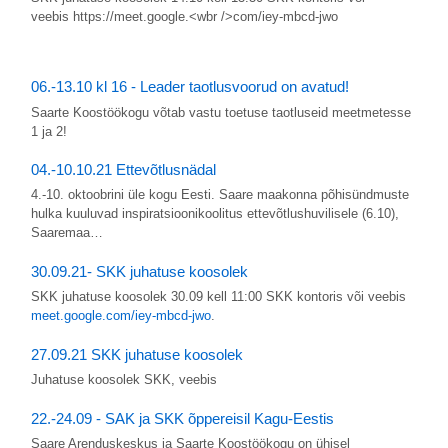
veebis https://meet.google.<wbr />com/iey-mbcd-jwo
06.-13.10 kl 16 - Leader taotlusvoorud on avatud!
Saarte Koostöökogu võtab vastu toetuse taotluseid meetmetesse
1 ja 2!
04.-10.10.21 Ettevõtlusnädal
4.-10. oktoobrini üle kogu Eesti. Saare maakonna põhisündmuste
hulka kuuluvad inspiratsioonikoolitus ettevõtlushuvilisele (6.10),
Saaremaa…
30.09.21- SKK juhatuse koosolek
SKK juhatuse koosolek 30.09 kell 11:00 SKK kontoris või veebis
meet.google.com/iey-mbcd-jwo
.
27.09.21 SKK juhatuse koosolek
Juhatuse koosolek SKK, veebis
22.-24.09 - SAK ja SKK õppereisil Kagu-Eestis
Saare Arenduskeskus ja Saarte Koostöökogu on ühisel