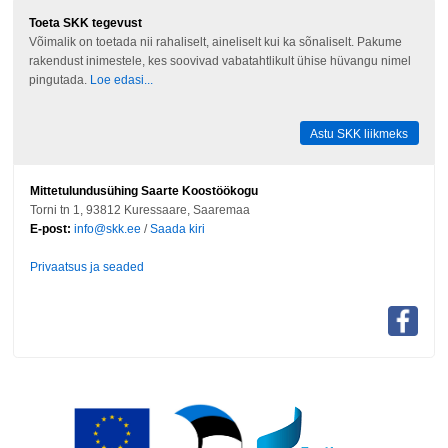
Toeta SKK tegevust
Võimalik on toetada nii rahaliselt, aineliselt kui ka sõnaliselt. Pakume
rakendust inimestele, kes soovivad vabatahtlikult ühise hüvangu nimel
pingutada.
Loe edasi...
Astu SKK liikmeks
Mittetulundusühing Saarte Koostöökogu
Torni tn 1, 93812 Kuressaare, Saaremaa
E-post:
info@skk.ee
/
Saada kiri
Privaatsus ja seaded