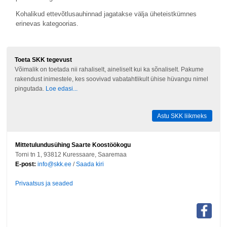
Kohalikud ettevõtlusauhinnad jagatakse välja üheteistkümnes
erinevas kategoorias.
Toeta SKK tegevust
Võimalik on toetada nii rahaliselt, aineliselt kui ka sõnaliselt. Pakume
rakendust inimestele, kes soovivad vabatahtlikult ühise hüvangu nimel
pingutada.
Loe edasi...
Astu SKK liikmeks
Mittetulundusühing Saarte Koostöökogu
Torni tn 1, 93812 Kuressaare, Saaremaa
E-post:
info@skk.ee
/
Saada kiri
Privaatsus ja seaded