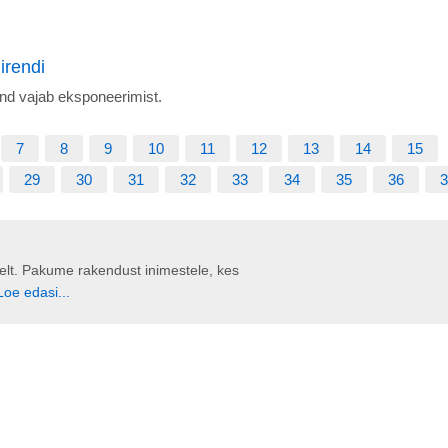
irendi
and vajab eksponeerimist.
7
8
9
10
11
12
13
14
15
29
30
31
32
33
34
35
36
3
liselt. Pakume rakendust inimestele, kes
Loe edasi...