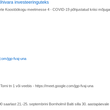
õhivara investeeringuteks
Saarte Koostöökogu meetmesse 4 - COVID-19 põhjustatud kriisi mõju
com/jgp-fvaj-una
orni tn 1 või veebis - https://meet.google.com/jgp-fvaj-una
100 saarlast 21.-25. septembrini Bornholmil Balti silla 30. aastapäev