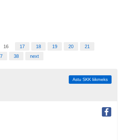
16
17
18
19
20
21
7
38
next
Astu SKK liikmeks