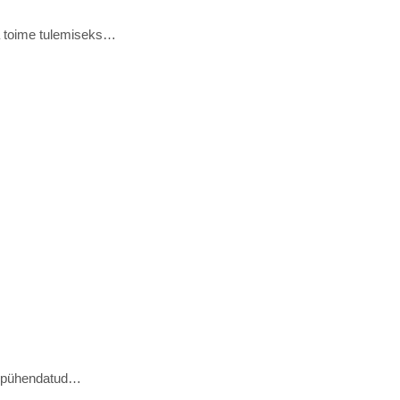
ga toime tulemiseks…
ale pühendatud…