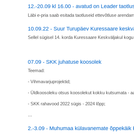
12.-20.09 kl 16.00 - avatud on Leader taotl
Läbi e-pria saab esitada taotluseid ettevõtluse are
10.09.22 - Suur Turupäev Kuressaare keskvä
Sellel sügisel 14. korda Kuressaare Keskväljakul kog
07.09 - SKK juhatuse koosolek
Teemad:
- Vihmavarjuprojektid;
- Üldkoosoleku otsus koosolekut kokku kutsumata - a
- SKK rahavood 2022 sügis - 2024 lõpp;
…
2.-3.09 - Muhumaa külavanemate õppekäik