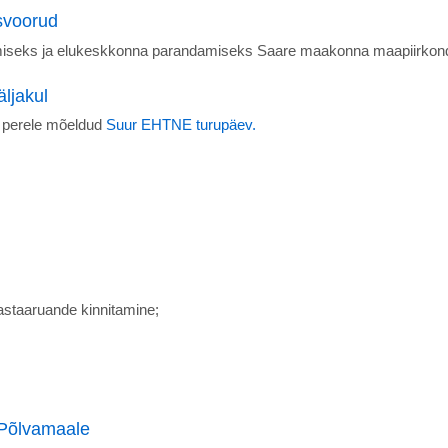
usvoorud
ndamiseks ja elukeskkonna parandamiseks Saare maakonna maapiirkon
ljakul
u perele mõeldud
Suur EHTNE turupäev.
astaaruande kinnitamine;
 Põlvamaale