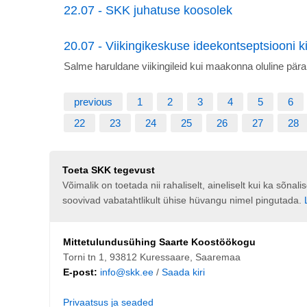
22.07 - SKK juhatuse koosolek
20.07 - Viikingikeskuse ideekontseptsiooni ki
Salme haruldane viikingileid kui maakonna oluline pär
previous
1
2
3
4
5
6
22
23
24
25
26
27
28
Toeta SKK tegevust
Võimalik on toetada nii rahaliselt, aineliselt kui ka sõna
soovivad vabatahtlikult ühise hüvangu nimel pingutada.
Mittetulundusühing Saarte Koostöökogu
Torni tn 1, 93812 Kuressaare, Saaremaa
E-post:
info@skk.ee
/
Saada kiri
Privaatsus ja seaded