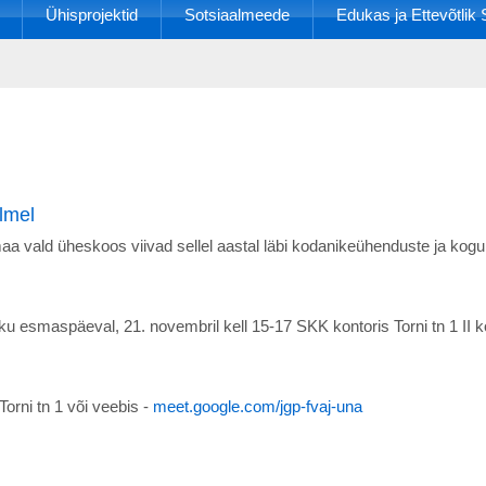
Ühisprojektid
Sotsiaalmeede
Edukas ja Ettevõtli
lmel
 vald üheskoos viivad sellel aastal läbi kodanikeühenduste ja ko
u esmaspäeval, 21. novembril kell 15-17 SKK kontoris Torni tn 1 II
orni tn 1 või veebis -
meet.google.com/jgp-fvaj-una