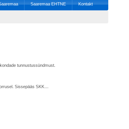
k Saaremaa
Saaremaa EHTNE
Kontakt
gukondade tunnustussündmust.
 korrusel. Sissepääs SKK…