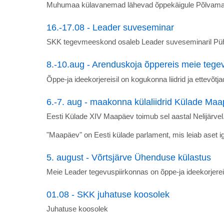
Muhumaa külavanemad lähevad õppekäigule Põlvamaale
16.-17.08 - Leader suveseminar
SKK tegevmeeskond osaleb Leader suveseminaril Püh
8.-10.aug - Arenduskoja õppereis meie tege
Õppe-ja ideekorjereisil on kogukonna liidrid ja ettevõtj
6.-7. aug - maakonna külaliidrid Külade Ma
Eesti Külade XIV Maapäev toimub sel aastal Nelijärvel
"Maapäev" on Eesti külade parlament, mis leiab aset i
5. august - Võrtsjärve Ühenduse külastus
Meie Leader tegevuspiirkonnas on õppe-ja ideekorjerei
01.08 - SKK juhatuse koosolek
Juhatuse koosolek