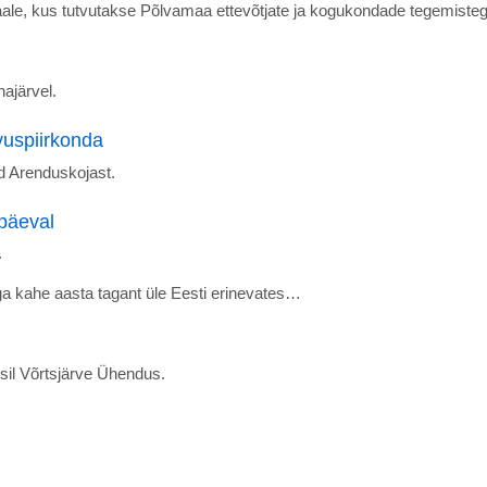
, kus tutvutakse Põlvamaa ettevõtjate ja kogukondade tegemisteg
ajärvel.
vuspiirkonda
ad Arenduskojast.
apäeval
.
ga kahe aasta tagant üle Eesti erinevates…
sil Võrtsjärve Ühendus.