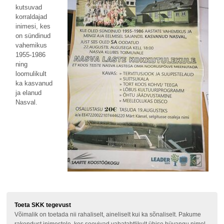
kutsuvad
korraldajad
inimesi, kes
on sündinud
vahemikus
1955-1986
ning
loomulikult
ka kasvanud
ja elanud
Nasval.
Toeta SKK tegevust
Võimalik on toetada nii rahaliselt, aineliselt kui ka sõnaliselt. Pakume
rakendust inimestele, kes soovivad vabatahtlikult ühise hüvangu nimel