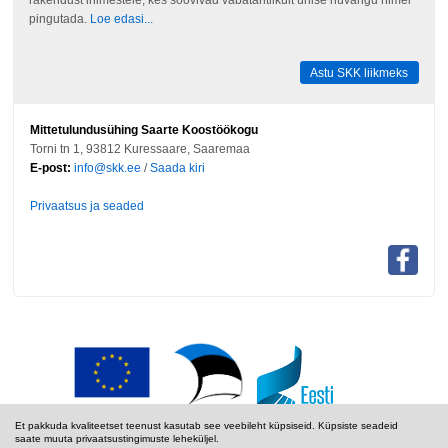
pingutada.
Loe edasi...
Astu SKK liikmeks
Mittetulundusühing Saarte Koostöökogu
Torni tn 1, 93812 Kuressaare, Saaremaa
E-post:
info@skk.ee
/
Saada kiri
Privaatsus ja seaded
Et pakkuda kvaliteetset teenust kasutab see veebileht küpsiseid. Küpsiste seadeid
saate muuta privaatsustingimuste leheküljel.