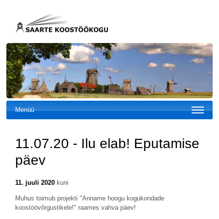
Menüü
11.07.20 - Ilu elab! Eputamise
päev
11. juuli 2020
kuni
Muhus toimub projekti "Anname hoogu kogukondade
koostöövõrgustikele!" raames vahva päev!