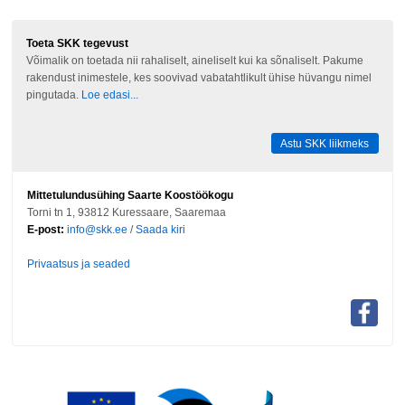
Toeta SKK tegevust
Võimalik on toetada nii rahaliselt, aineliselt kui ka sõnaliselt. Pakume
rakendust inimestele, kes soovivad vabatahtlikult ühise hüvangu nimel
pingutada.
Loe edasi...
Astu SKK liikmeks
Mittetulundusühing Saarte Koostöökogu
Torni tn 1, 93812 Kuressaare, Saaremaa
E-post:
info@skk.ee
/
Saada kiri
Privaatsus ja seaded