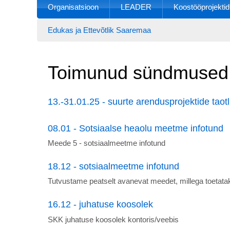
Organisatsioon
LEADER
Koostööprojektid
Edukas ja Ettevõtlik Saaremaa
Toimunud sündmused
13.-31.01.25 - suurte arendusprojektide taot
08.01 - Sotsiaalse heaolu meetme infotund
Meede 5 - sotsiaalmeetme infotund
18.12 - sotsiaalmeetme infotund
Tutvustame peatselt avanevat meedet, millega toetata
16.12 - juhatuse koosolek
SKK juhatuse koosolek kontoris/veebis