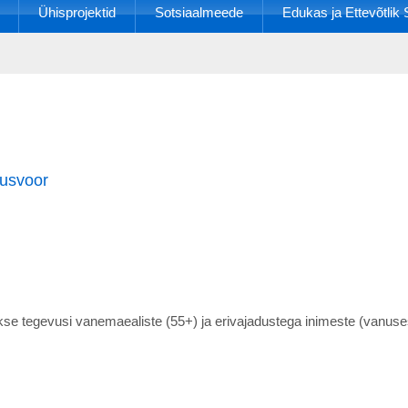
Ühisprojektid
Sotsiaalmeede
Edukas ja Ettevõtli
lusvoor
kse tegevusi vanemaealiste (55+) ja erivajadustega inimeste (vanus