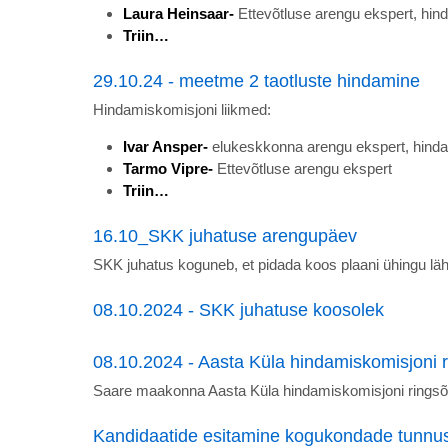
Laura Heinsaar-
Ettevõtluse arengu ekspert, hi
Triin…
29.10.24 - meetme 2 taotluste hindamine
Hindamiskomisjoni liikmed:
Ivar Ansper-
elukeskkonna arengu ekspert, hind
Tarmo Vipre-
Ettevõtluse arengu ekspert
Triin…
16.10_SKK juhatuse arengupäev
SKK juhatus koguneb, et pidada koos plaani ühingu läh
08.10.2024 - SKK juhatuse koosolek
08.10.2024 - Aasta Küla hindamiskomisjoni r
Saare maakonna Aasta Küla hindamiskomisjoni ringsõ
Kandidaatide esitamine kogukondade tunn