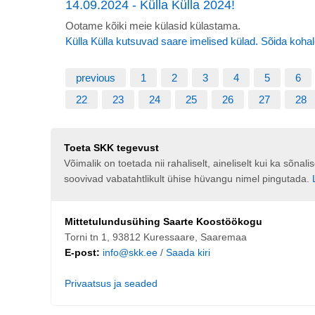
14.09.2024 - Külla Külla 2024!
Ootame kõiki meie külasid külastama.
Külla Külla kutsuvad saare imelised külad. Sõida kohal
previous
1
2
3
4
5
6
22
23
24
25
26
27
28
Toeta SKK tegevust
Võimalik on toetada nii rahaliselt, aineliselt kui ka sõna
soovivad vabatahtlikult ühise hüvangu nimel pingutada.
Mittetulundusühing Saarte Koostöökogu
Torni tn 1, 93812 Kuressaare, Saaremaa
E-post:
info@skk.ee
/
Saada kiri
Privaatsus ja seaded