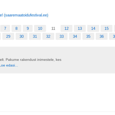
e! (saaremaatoidufestival.ee)
7
8
9
10
11
12
13
14
15
29
30
31
32
33
34
35
36
3
liselt. Pakume rakendust inimestele, kes
Loe edasi...