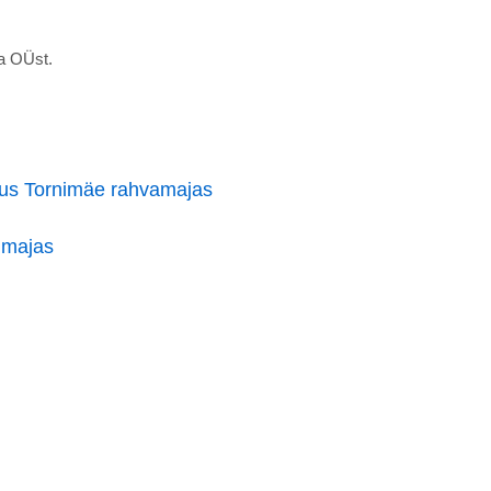
ia OÜst.
us Tornimäe rahvamajas
imajas