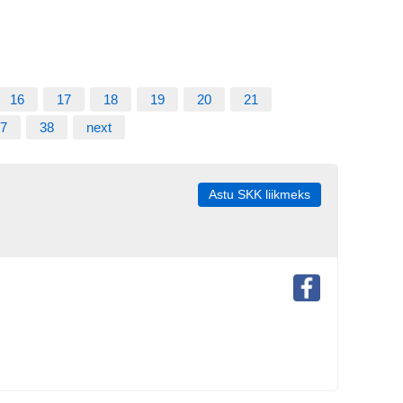
16
17
18
19
20
21
7
38
next
Astu SKK liikmeks