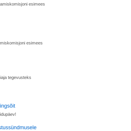
ndamiskomisjoni esimees
amiskomisjoni esimees
iaja tegevusteks
ingsõit
idupäev!
ustussündmusele