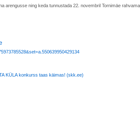
a arengusse ning keda tunnustada 22. novembril Tornimäe rahvama
e
7075973785528&set=a.550639950429134
A KÜLA konkurss taas käimas! (skk.ee)