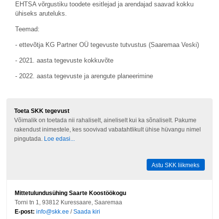
EHTSA võrgustiku toodete esitlejad ja arendajad saavad kokku
ühiseks aruteluks.
Teemad:
- ettevõtja KG Partner OÜ tegevuste tutvustus (Saaremaa Veski)
- 2021. aasta tegevuste kokkuvõte
- 2022. aasta tegevuste ja arengute planeerimine
Toeta SKK tegevust
Võimalik on toetada nii rahaliselt, aineliselt kui ka sõnaliselt. Pakume
rakendust inimestele, kes soovivad vabatahtlikult ühise hüvangu nimel
pingutada.
Loe edasi...
Astu SKK liikmeks
Mittetulundusühing Saarte Koostöökogu
Torni tn 1, 93812 Kuressaare, Saaremaa
E-post:
info@skk.ee
/
Saada kiri