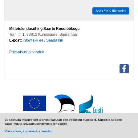
Astu SKK liikmeks
Mittetulundusühing Saarte Koostöökogu
Torni tn 1, 93812 Kuressaare, Saaremaa
E-post:
info@skk.ee
/
Saada kiri
Privaatsus ja seaded
Et pakkuda kvaliteetset teenust kasutab see veebileht küpsiseid. Küpsiste seadeid
saate muuta privaatsustingimuste leheküljel.
Privaatsus, küpsised ja seaded