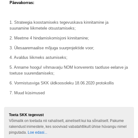
Päevakorras:
1. Strateegia koostamiseks tegevuskava kinnitamine ja
suunamine liikmetele otsustamiseks;
2. Meetme 4 hindamiskomisjoni kinnitamine;
3. Ülesaaremaalise mõjuga suurprojektide voor;
4. Avaldus liikmeks astumiseks;
5. Anname hoogu! vihmavarju NOM konverents taotluse eelarve ja
toetuse suurendamiseks;
6. Vormistusviga SKK üldkoosoleku 18.06.2020 protokollis
7. Muud küsimused
Toeta SKK tegevust
Võimalik on toetada nii rahaliselt, aineliselt kui ka sõnaliselt. Pakume
rakendust inimestele, kes soovivad vabatahtlikult ühise hüvangu nimel
pingutada.
Loe edasi...