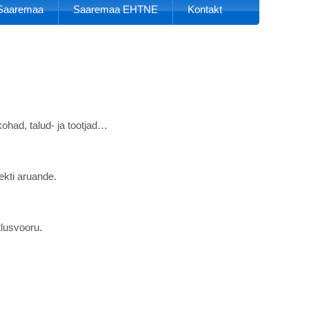
k Saaremaa
Saaremaa EHTNE
Kontakt
kohad, talud- ja tootjad…
ekti aruande.
tlusvooru.