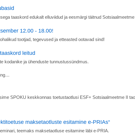
ubasid
sega taaskord edukalt elluviidud ja eesmärgi täitnud Sotsiaalmeetme 
tsember 12.00 - 18.00!
alikud tootjad, tegevused ja etteasted ootavad sind!
aaskord leitud
te kodanike ja ühenduste tunnustussündmus.
ning…
sime SPOKU keskkonnas toetustaotlusi ESF+ Sotsiaalmeetme II tao
ktitoetuse maksetaotluste esitamine e-PRIAs“
eminari, teemaks maksetaotluse esitamine läbi e-PRIA.