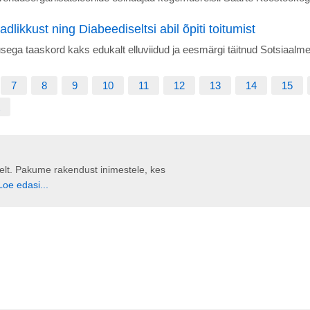
likkust ning Diabeediseltsi abil õpiti toitumist
sega taaskord kaks edukalt elluviidud ja eesmärgi täitnud Sotsiaalme
7
8
9
10
11
12
13
14
15
liselt. Pakume rakendust inimestele, kes
Loe edasi...