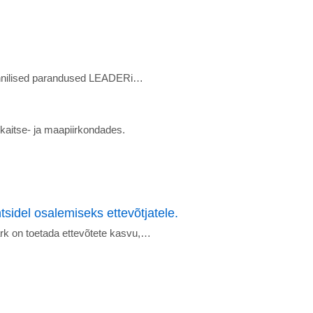
 tehnilised parandused LEADERi…
kaitse- ja maapiirkondades.
tsidel osalemiseks ettevõtjatele.
rk on toetada ettevõtete kasvu,…