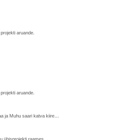
projekti aruande.
projekti aruande.
aa ja Muhu saari katva kiire…
u ühisprojekti raames.