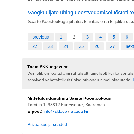
Vaegkuuljate ühingu eestvedamisel tõsteti tead
Saarte Koostöökogu juhatus kinnitas oma kirjaliku otsu
previous
1
2
3
4
5
6
22
23
24
25
26
27
next
Toeta SKK tegevust
Võimalik on toetada nii rahaliselt, aineliselt kui ka sõna
soovivad vabatahtlikult ühise hüvangu nimel pingutada.
Mittetulundusühing Saarte Koostöökogu
Torni tn 1, 93812 Kuressaare, Saaremaa
E-post:
info@skk.ee
/
Saada kiri
Privaatsus ja seaded