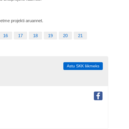
etme projekti aruannet.
16
17
18
19
20
21
Astu SKK liikmeks