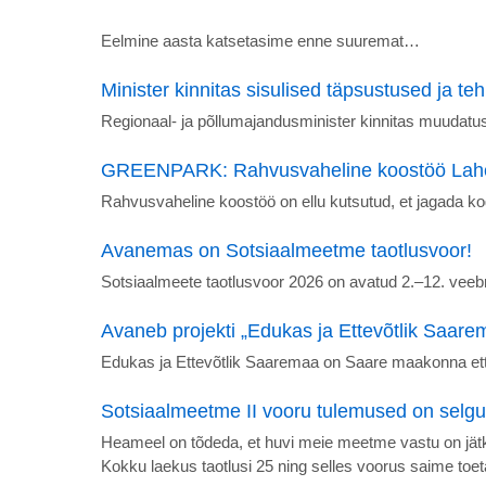
Eelmine aasta katsetasime enne suuremat…
Minister kinnitas sisulised täpsustused ja
Regionaal- ja põllumajandusminister kinnitas muudatu
GREENPARK: Rahvusvaheline koostöö Lahem
Rahvusvaheline koostöö on ellu kutsutud, et jagada ko
Avanemas on Sotsiaalmeetme taotlusvoor!
Sotsiaalmeete taotlusvoor 2026 on avatud 2.–12. veebr
Avaneb projekti „Edukas ja Ettevõtlik Saarem
Edukas ja Ettevõtlik Saaremaa on Saare maakonna ett
Sotsiaalmeetme II vooru tulemused on selg
Heameel on tõdeda, et huvi meie meetme vastu on jätkuv
Kokku laekus taotlusi 25 ning selles voorus saime to