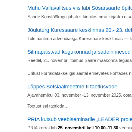
Muhu Vallavalitsus viis läbi Sõsarsaarte õpit
Saarte Koostöökogu juhatus kinnitas oma kirjaliku otsu
Jõuluturg Kuressaare kesklinnas 20.- 23. de
Tule nautima advendiaega Kuressaare kesklinnas — koh
Silmapaistvad kogukonnad ja sädeinimesed t
Reedel, 21. novembril toimus Saare maakonna tegusa
Üritust korraldatakse igal aastal erinevates kohtades 
Lõppes Sotsiaalmeetme II taotlusvoor!
Ajavahemikul 03. november -13. november 2025, oota
Toetust sai taotleda…
PRIA kutsub veebiseminarile „LEADER proje
PRIA korraldab
25. novembril kell 10.00–11.30
veebis