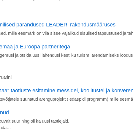
 tehnilised parandused LEADERi rakendusmääruses
sed, mille eesmärk on viia sisse vajalikud sisulised täpsustused ja
aa ja Euroopa partneritega
gemusi ja otsida uusi lahendusi kestliku turismi arendamiseks loodus
uarini!
aa“ taotluste esitamine messidel, koolitustel ja konveren
evõtjatele suunatud arenguprojekt ( edaspidi programm) mille eesmä
unud
alt suur ning oli ka uusi taotlejaid.
etada…