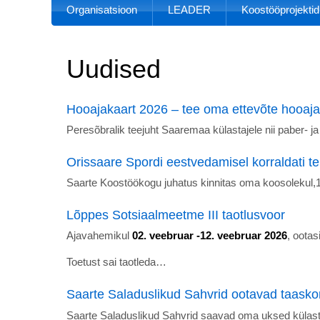
Organisatsioon
LEADER
Koostööprojektid
Uudised
Hooajakaart 2026 – tee oma ettevõte hooaja
Peresõbralik teejuht Saaremaa külastajele nii paber- j
Orissaare Spordi eestvedamisel korraldati t
Saarte Koostöökogu juhatus kinnitas oma koosolekul,12
Lõppes Sotsiaalmeetme III taotlusvoor
Ajavahemikul
02. veebruar -12. veebruar 2026
, oota
Toetust sai taotleda…
Saarte Saladuslikud Sahvrid ootavad taask
Saarte Saladuslikud Sahvrid saavad oma uksed külas