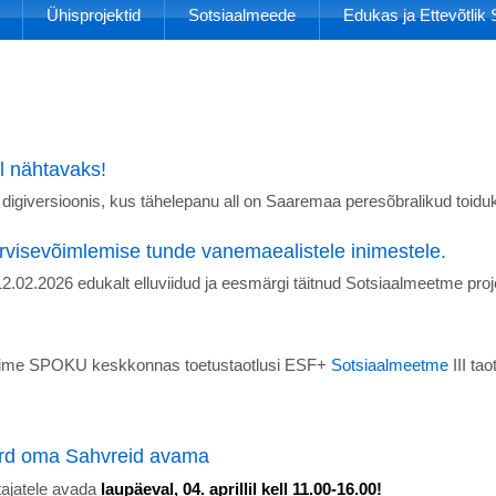
Ühisprojektid
Sotsiaalmeede
Edukas ja Ettevõtli
l nähtavaks!
a digiversioonis, kus tähelepanu all on Saaremaa peresõbralikud toidu
ervisevõimlemise tunde vanemaealistele inimestele.
.02.2026 edukalt elluviidud ja eesmärgi täitnud Sotsiaalmeetme proj
sime SPOKU keskkonnas toetustaotlusi ESF+
Sotsiaalmeetme
III tao
ord oma Sahvreid avama
tajatele avada
laupäeval, 04. aprillil kell 11.00-16.00!