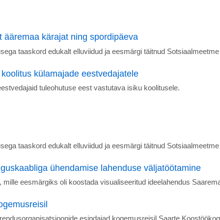
t ääremaa kärajat ning spordipäeva
sega taaskord edukalt elluviidud ja eesmärgi täitnud Sotsiaalmeetme 
 koolitus külamajade eestvedajatele
stvedajaid tuleohutuse eest vastutava isiku koolitusele.
sega taaskord edukalt elluviidud ja eesmärgi täitnud Sotsiaalmeetme 
lguskaabliga ühendamise lahenduse väljatöötamine
, mille eesmärgiks oli koostada visualiseeritud ideelahendus Saarem
kogemusreisil
 arendusorganisatsioonide esindajad kogemusreisil Saarte Koostöökog