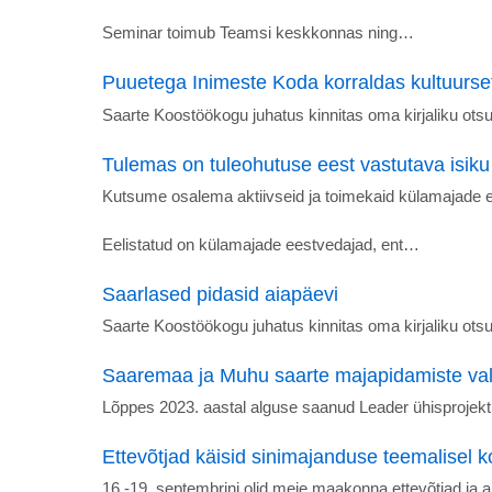
Seminar toimub Teamsi keskkonnas ning…
Puuetega Inimeste Koda korraldas kultuurse
Saarte Koostöökogu juhatus kinnitas oma kirjaliku otsu
Tulemas on tuleohutuse eest vastutava isiku
Kutsume osalema aktiivseid ja toimekaid külamajade ee
Eelistatud on külamajade eestvedajad, ent…
Saarlased pidasid aiapäevi
Saarte Koostöökogu juhatus kinnitas oma kirjaliku otsu
Saaremaa ja Muhu saarte majapidamiste va
Lõppes 2023. aastal alguse saanud Leader ühisprojekt
Ettevõtjad käisid sinimajanduse teemalisel 
16.-19. septembrini olid meie maakonna ettevõtjad ja