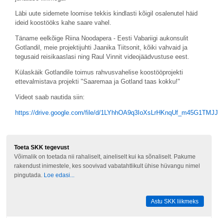
Läbi uute sidemete loomise tekkis kindlasti kõigil osalenutel häid
ideid koostööks kahe saare vahel.
Täname eelkõige Riina Noodapera - Eesti Vabariigi aukonsulit
Gotlandil, meie projektijuhti Jaanika Tiitsonit, kõiki vahvaid ja
tegusaid reisikaaslasi ning Raul Vinnit videojäädvustuse eest.
Külaskäik Gotlandile toimus rahvusvahelise koostööprojekti
ettevalmistava projekti "Saaremaa ja Gotland taas kokku!"
Videot saab nautida siin:
https://drive.google.com/file/d/1LYhhOA9q3IoXsLrHKnqUf_m45G1TMJJ
Toeta SKK tegevust
Võimalik on toetada nii rahaliselt, aineliselt kui ka sõnaliselt. Pakume
rakendust inimestele, kes soovivad vabatahtlikult ühise hüvangu nimel
pingutada.
Loe edasi...
Astu SKK liikmeks