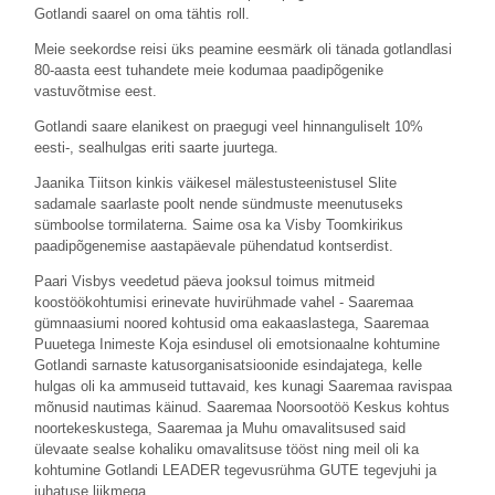
Gotlandi saarel on oma tähtis roll.
Meie seekordse reisi üks peamine eesmärk oli tänada gotlandlasi
80-aasta eest tuhandete meie kodumaa paadipõgenike
vastuvõtmise eest.
Gotlandi saare elanikest on praegugi veel hinnanguliselt 10%
eesti-, sealhulgas eriti saarte juurtega.
Jaanika Tiitson kinkis väikesel mälestusteenistusel Slite
sadamale saarlaste poolt nende sündmuste meenutuseks
sümboolse tormilaterna. Saime osa ka Visby Toomkirikus
paadipõgenemise aastapäevale pühendatud kontserdist.
Paari Visbys veedetud päeva jooksul toimus mitmeid
koostöökohtumisi erinevate huvirühmade vahel - Saaremaa
gümnaasiumi noored kohtusid oma eakaaslastega, Saaremaa
Puuetega Inimeste Koja esindusel oli emotsionaalne kohtumine
Gotlandi sarnaste katusorganisatsioonide esindajatega, kelle
hulgas oli ka ammuseid tuttavaid, kes kunagi Saaremaa ravispaa
mõnusid nautimas käinud. Saaremaa Noorsootöö Keskus kohtus
noortekeskustega, Saaremaa ja Muhu omavalitsused said
ülevaate sealse kohaliku omavalitsuse tööst ning meil oli ka
kohtumine Gotlandi LEADER tegevusrühma GUTE tegevjuhi ja
juhatuse liikmega.