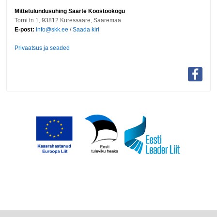
Mittetulundusühing Saarte Koostöökogu
Torni tn 1, 93812 Kuressaare, Saaremaa
E-post:
info@skk.ee
/
Saada kiri
Privaatsus ja seaded