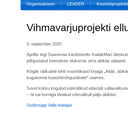
Organisatsioon
LEADER
Koostööprojektid
Vihmavarjuprojekti ell
3. september 2020
Aprillis tegi Saaremaa käsitööselts KadakMari ülesku
põhjustatud keerulises olukorras oma abikäe ulatasid.
Kõigile rätikutele tehti masintikand kirjaga „Aitäh, abi
kogukonna koostöövõrgustikele!“ raames.
Suvel kokku kogutud käterätikud edastati vallavalits
– nii sai korraga tänatud võimalikult palju abikäsi.
Uudisnupp Valla teatajas