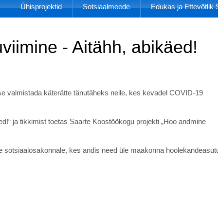
Ühisprojektid
Sotsiaalmeede
Edukas ja Ettevõtli
uviimine - Aitähh, abikäed!
tse valmistada käterätte tänutäheks neile, kes kevadel COVID-19
käed!“ ja tikkimist toetas Saarte Koostöökogu projekti „Hoo andmine
use sotsiaalosakonnale, kes andis need üle maakonna hoolekandeasut