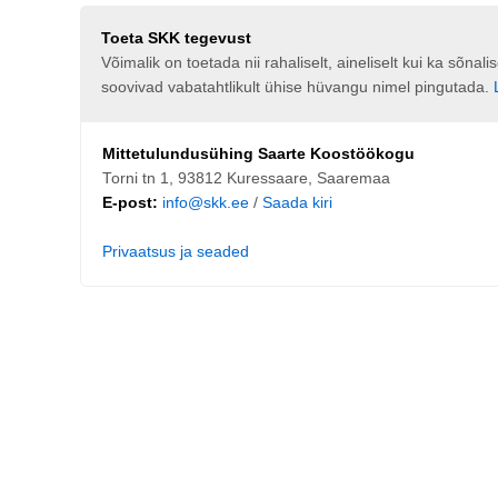
Toeta SKK tegevust
Võimalik on toetada nii rahaliselt, aineliselt kui ka sõna
soovivad vabatahtlikult ühise hüvangu nimel pingutada.
Mittetulundusühing Saarte Koostöökogu
Torni tn 1, 93812 Kuressaare, Saaremaa
E-post:
info@skk.ee
/
Saada kiri
Privaatsus ja seaded