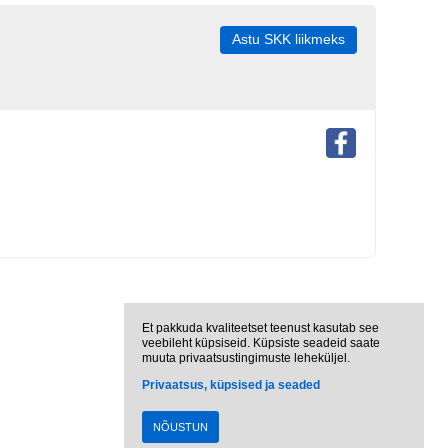
Astu SKK liikmeks
Et pakkuda kvaliteetset teenust kasutab see
veebileht küpsiseid. Küpsiste seadeid saate
muuta privaatsustingimuste leheküljel.
Privaatsus, küpsised ja seaded
NÕUSTUN