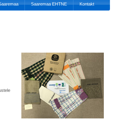
k Saaremaa
Saaremaa EHTNE
Kontakt
ustele