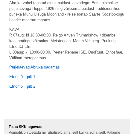
Abruka vahel tagatud ainult puidust laevadega: Eesti ajaloolise
purjelaevaga Hoppet 1926 ning väiksema puidust traditsioonilise
purjeka Muhu Uisuga Moonland - reise toetab Saarte Koostöökogu
Leader meetme raames.
KAVA:
R 07aug: kl 18:30-00:30. Reigo Ahven Trummishow +džembe
kaasamängu vöimalus. Meisterjaan. Martin Vesberg. Puuluup.
Etno-DJ Elri.
L 08aug: kl 18:00-00:00. Peeter Rebane ISE, DuoRuut, Etnosfäär,
Väliharf merepärimus.
Purjelaevad Abruka sadamas
Etnomöll, pilt 1
Etnomöll, pilt 2
Toeta SKK tegevust
Võimalik on toetada nii rahaliselt, aineliselt kui ka sõnaliselt. Pakume