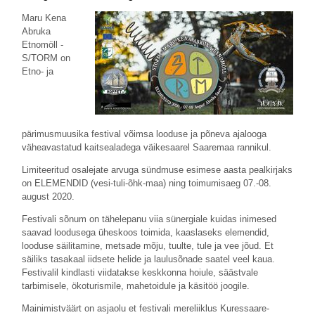
Maru Kena
Abruka
Etnomöll -
S/TORM on
Etno- ja
pärimusmuusika festival võimsa looduse ja põneva ajalooga
väheavastatud kaitsealadega väikesaarel Saaremaa rannikul.
Limiteeritud osalejate arvuga sündmuse esimese aasta pealkirjaks
on ELEMENDID (vesi-tuli-õhk-maa) ning toimumisaeg 07.-08.
august 2020.
Festivali sõnum on tähelepanu viia sünergiale kuidas inimesed
saavad loodusega üheskoos toimida, kaaslaseks elemendid,
looduse säilitamine, metsade mõju, tuulte, tule ja vee jõud. Et
säiliks tasakaal iidsete helide ja laulusõnade saatel veel kaua.
Festivalil kindlasti viidatakse keskkonna hoiule, säästvale
tarbimisele, ökoturismile, mahetoidule ja käsitöö joogile.
Mainimistväärt on asjaolu et festivali mereliiklus Kuressaare-