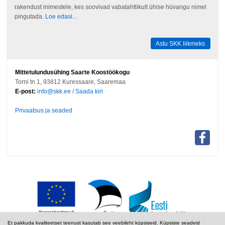
rakendust inimestele, kes soovivad vabatahtlikult ühise hüvangu nimel
pingutada.
Loe edasi...
Astu SKK liikmeks
Mittetulundusühing Saarte Koostöökogu
Torni tn 1, 93812 Kuressaare, Saaremaa
E-post:
info@skk.ee
/
Saada kiri
Privaatsus ja seaded
Et pakkuda kvaliteetset teenust kasutab see veebileht küpsiseid. Küpsiste seadeid