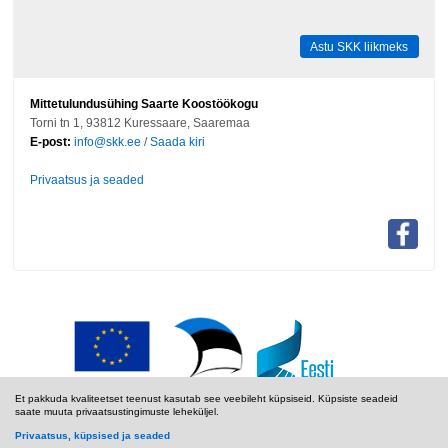
Astu SKK liikmeks
Mittetulundusühing Saarte Koostöökogu
Torni tn 1, 93812 Kuressaare, Saaremaa
E-post:
info@skk.ee
/
Saada kiri
Privaatsus ja seaded
Et pakkuda kvaliteetset teenust kasutab see veebileht küpsiseid. Küpsiste seadeid
saate muuta privaatsustingimuste leheküljel.
Privaatsus, küpsised ja seaded