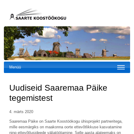
Menüü
Uudiseid Saaremaa Päike
tegemistest
4. märts 2020
Saaremaa Päike on Saarte Koostöökogu ühisprojekt partneritega,
mille eesmärgiks on maakonna oorte ettevõtlikkuse kasvatamine
ning ettevõtlusideede väljatöötamine. Selle aasta alateemaks on