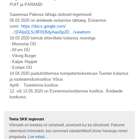
PUIT ja PÄRAND!
Saaremaa Päikese lähiaja olulised tegemised:
05.03.2020 on äriideede esitamise tähtaeg. Esitamise
vorm:
https://docs.google.com/
…/1FAIpQLSc8F81BdyAaoi5p2D…/viewform
10.03.2020 toimub ettevõtete külastus nooretga
- Moonstar OÜ
- AFurn OÜ
- Viking Burger
- Kaljas Hoppet
- Estlant OÜ
14.04.2020 puidutöötlemise kompetentsikeskuse Tsenter külastus
ja tootearenduskoolitus Võrus
Aprill - Tootehinna koolitus
12. või 13.05.2020 on Esinemise/esitlemise koolitus. Äriideede
konkurss.
Toeta SKK tegevust
Võimalik on toetada nii rahaliselt, aineliselt kui ka sõnaliselt. Pakume
rakendust inimestele, kes soovivad vabatahtlikult ühise hüvangu nimel
pingutada.
Loe edasi...