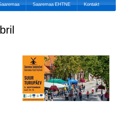
k Saaremaa
Saaremaa EHTNE
Kontakt
ril