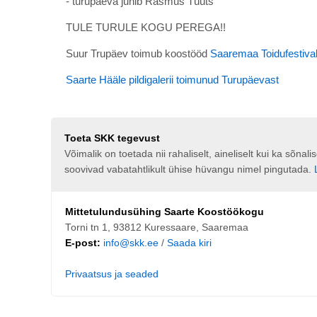
- turupäeva juhib Rasmus Tüüts
TULE TURULE KOGU PEREGA!!
Suur Trupäev toimub koostööd
Saaremaa Toidufestival
Saarte Hääle pildigalerii toimunud Turupäevast
Toeta SKK tegevust
Võimalik on toetada nii rahaliselt, aineliselt kui ka sõna
soovivad vabatahtlikult ühise hüvangu nimel pingutada.
Mittetulundusühing Saarte Koostöökogu
Torni tn 1, 93812 Kuressaare, Saaremaa
E-post:
info@skk.ee
/
Saada kiri
Privaatsus ja seaded