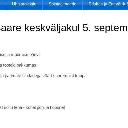
Ühisprojektid
Sotsiaalmeede
Edukas ja Ettevõtli
are keskväljakul 5. septemb
tmise ja müümise päev!
a tooteid pakkumas.
t osta parimate hindadega väärt saaremaist kaupa
 sõitu teha - kohal poni ja hobune!