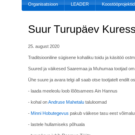
Organisatsioon
LEADER
Koostööprojektid
Suur Turupäev Kuressa
25. august 2020
Traditsiooniline sügisene kohaliku toidu ja käsitöö os
Suured ja väikesed Saaremaa ja Muhumaa tootjad om
Ühe suure ja avara telgi all saab otse tootjatelt endil
- laada meeleolu loob lõõtsamees Ain Hannus
- kohal on
Andruse Mahetalu
taluloomad
-
Minni Hobutegevus
pakub väikese tasu eest võimalust
- lastele hullamiseks põhuala