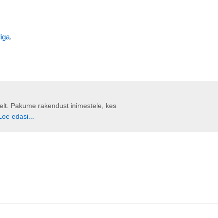
iga
.
liselt. Pakume rakendust inimestele, kes
Loe edasi...