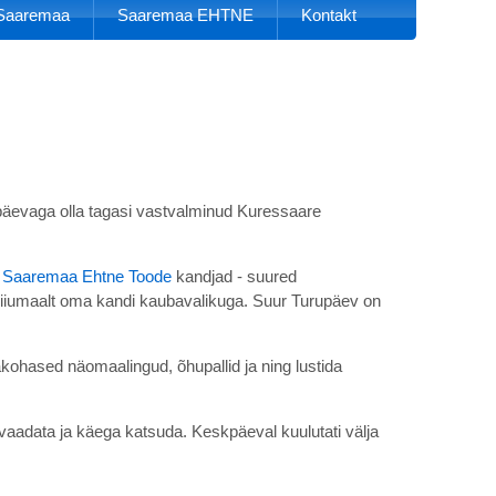
k Saaremaa
Saaremaa EHTNE
Kontakt
upäevaga olla tagasi vastvalminud Kuressaare
e
Saaremaa Ehtne Toode
kandjad - suured
id Hiiumaalt oma kandi kaubavalikuga. Suur Turupäev on
akohased näomaalingud, õhupallid ja ning lustida
vaadata ja käega katsuda. Keskpäeval kuulutati välja