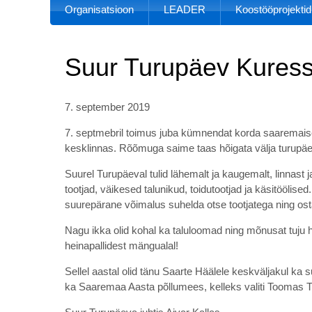
Organisatsioon
LEADER
Koostööprojektid
Suur Turupäev Kures
7. september 2019
7. septmebril toimus juba kümnendat korda saaremaise
kesklinnas. Rõõmuga saime taas hõigata välja turupäe
Suurel Turupäeval tulid lähemalt ja kaugemalt, linna
tootjad, väikesed talunikud, toidutootjad ja käsitöölis
suurepärane võimalus suhelda otse tootjatega ning os
Nagu ikka olid kohal ka taluloomad ning mõnusat tuju h
heinapallidest mängualal!
Sellel aastal olid tänu Saarte Häälele keskväljakul k
ka Saaremaa Aasta põllumees, kelleks valiti Toomas 