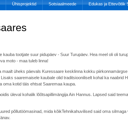
Ühisprojektid
Sotsiaalmeede
Edukas ja Ettevõtli
saares
 kauba tootjate suur pidupäev - Suur Turupäev. Hea meel oli oli tur
va moto - maa tuleb linna!
st ja maalt üheks päevals Kuressaare kesklinna kokku piirkonnamärgs
ed. Lisaks saaremaisele kaubale olid traditsiooniliselt kohal ka naabr
ta oma kotid täis ehtsat Saaremaa kaupa.
oidis üleval kohalik lõõtsapillimängija Ain Hannus. Lapsed said teem
a suured põllutöömasinad, mida kõikTehnikahuvilised said oma silmaga 
Tänav.