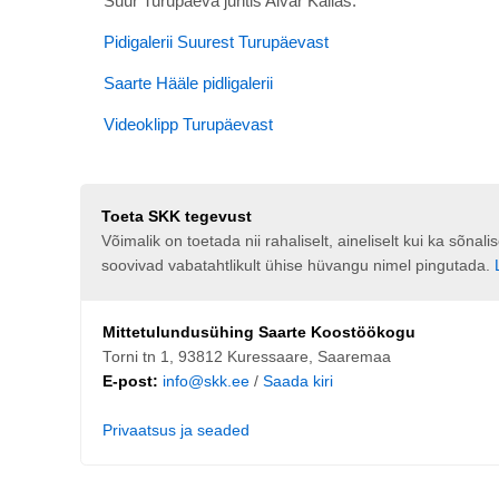
Suur Turupäeva juhtis Aivar Kallas.
Pidigalerii Suurest Turupäevast
Saarte Hääle pidligalerii
Videoklipp Turupäevast
Toeta SKK tegevust
Võimalik on toetada nii rahaliselt, aineliselt kui ka sõna
soovivad vabatahtlikult ühise hüvangu nimel pingutada.
Mittetulundusühing Saarte Koostöökogu
Torni tn 1, 93812 Kuressaare, Saaremaa
E-post:
info@skk.ee
/
Saada kiri
Privaatsus ja seaded