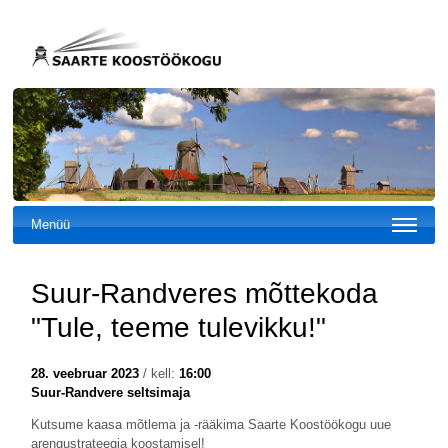
Menüü
Suur-Randveres mõttekoda
"Tule, teeme tulevikku!"
28. veebruar 2023
/ kell:
16:00
Suur-Randvere seltsimaja
Kutsume kaasa mõtlema ja -rääkima Saarte Koostöökogu uue
arengustrateegia koostamisel!