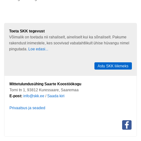
Toeta SKK tegevust
Võimalik on toetada nii rahaliselt, aineliselt kui ka sõnaliselt. Pakume
rakendust inimestele, kes soovivad vabatahtlikult ühise hüvangu nimel
pingutada.
Loe edasi...
Astu SKK liikmeks
Mittetulundusühing Saarte Koostöökogu
Torni tn 1, 93812 Kuressaare, Saaremaa
E-post:
info@skk.ee
/
Saada kiri
Privaatsus ja seaded