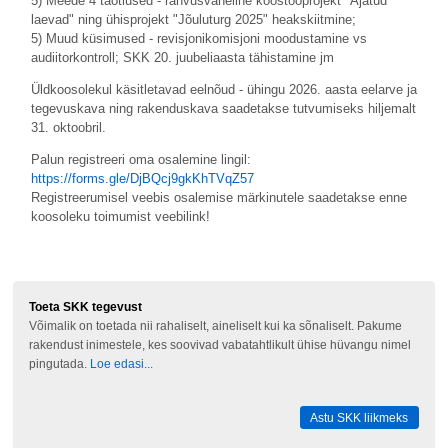
5) Meede 4 taotlused - rahvusvaheline koostööprojekt "Ajatud
laevad" ning ühisprojekt "Jõuluturg 2025" heakskiitmine;
5) Muud küsimused - revisjonikomisjoni moodustamine vs
audiitorkontroll; SKK 20. juubeliaasta tähistamine jm
Üldkoosolekul käsitletavad eelnõud - ühingu 2026. aasta eelarve ja
tegevuskava ning rakenduskava saadetakse tutvumiseks hiljemalt
31. oktoobril.
Palun registreeri oma osalemine lingil:
https://forms.gle/DjBQcj9gkKhTVqZ57
Registreerumisel veebis osalemise märkinutele saadetakse enne
koosoleku toimumist veebilink!
Toeta SKK tegevust
Võimalik on toetada nii rahaliselt, aineliselt kui ka sõnaliselt. Pakume
rakendust inimestele, kes soovivad vabatahtlikult ühise hüvangu nimel
pingutada.
Loe edasi...
Astu SKK liikmeks