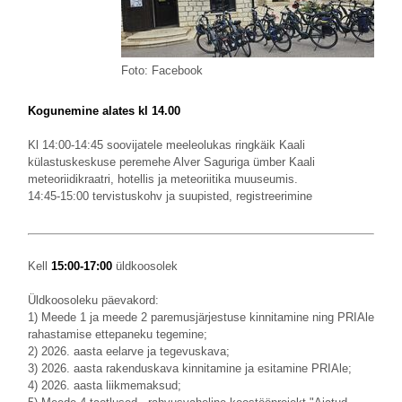
Foto: Facebook
Kogunemine alates kl 14.00
Kl 14:00-14:45 soovijatele meeleolukas ringkäik Kaali
külastuskeskuse peremehe Alver Saguriga ümber Kaali
meteoriidikraatri, hotellis ja meteoriitika muuseumis.
14:45-15:00 tervistuskohv ja suupisted, registreerimine
Kell
15:00-17:00
üldkoosolek
Üldkoosoleku päevakord:
1) Meede 1 ja meede 2 paremusjärjestuse kinnitamine ning PRIAle
rahastamise ettepaneku tegemine;
2) 2026. aasta eelarve ja tegevuskava;
3) 2026. aasta rakenduskava kinnitamine ja esitamine PRIAle;
4) 2026. aasta liikmemaksud;