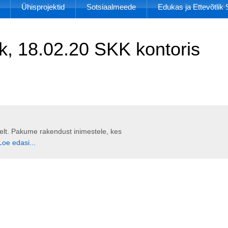
Ühisprojektid
Sotsiaalmeede
Edukas ja Ettevõtli
k, 18.02.20 SKK kontoris
liselt. Pakume rakendust inimestele, kes
Loe edasi...