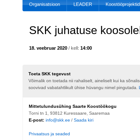
Organisatsioon
LEADER
Koostööprojektid
SKK juhatuse koosole
18. veebruar 2020
/ kell:
14:00
Toeta SKK tegevust
Võimalik on toetada nii rahaliselt, aineliselt kui ka sõna
soovivad vabatahtlikult ühise hüvangu nimel pingutada.
Mittetulundusühing Saarte Koostöökogu
Torni tn 1, 93812 Kuressaare, Saaremaa
E-post:
info@skk.ee
/
Saada kiri
Privaatsus ja seaded