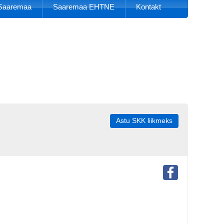
k Saaremaa
Saaremaa EHTNE
Kontakt
Astu SKK liikmeks